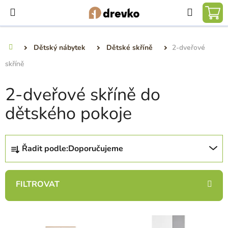
Přejít
Hledat
na
NÁ
obsah
KO
Dětský nábytek
Dětské skříně
2-dveřové
Domů
skříně
2-dveřové skříně do
dětského pokoje
Ř
Řadit podle:
Doporučujeme
a
z
e
n
í
V
p