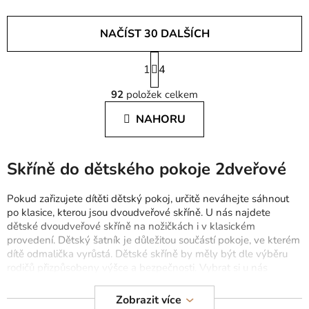
NAČÍST 30 DALŠÍCH
S
1
t
4
O
r
92
položek celkem
á
v
n
l
NAHORU
k
á
o
d
v
a
á
Skříně do dětského pokoje 2dveřové
c
n
í
í
Pokud zařizujete dítěti dětský pokoj, určitě neváhejte sáhnout
p
po klasice, kterou jsou dvoudveřové skříně. U nás najdete
r
dětské dvoudveřové skříně na nožičkách i v klasickém
v
provedení. Dětský šatník je důležitou součástí pokoje, ve kterém
k
dítě odmalička vyrůstá. Dětské skříně by měly být dle výběru
y
rodičů přizpůsobeny výšce a bezpečnosti. Vybrat si u nás
v
můžete z širokého sortimentu
elegantních bílých i barevných
ý
skříní
pro vaše dítě.
Zobrazit více