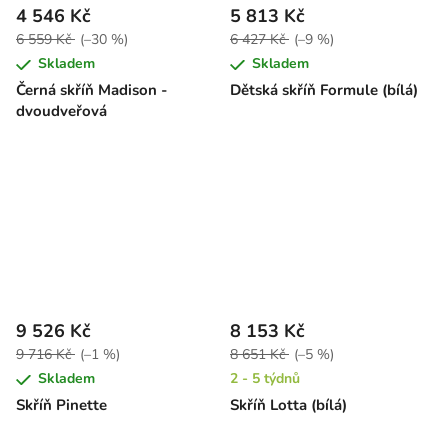
4 546 Kč
5 813 Kč
6 559 Kč
(–30 %)
6 427 Kč
(–9 %)
Skladem
Skladem
Černá skříň Madison -
Dětská skříň Formule (bílá)
dvoudveřová
9 526 Kč
8 153 Kč
9 716 Kč
(–1 %)
8 651 Kč
(–5 %)
Skladem
2 - 5 týdnů
Skříň Pinette
Skříň Lotta (bílá)