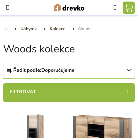
Přejít
Hledat
na
NÁ
obsah
KO
Nábytek
Kolekce
Woods
Domů
Woods kolekce
Ř
Řadit podle:
Doporučujeme
a
z
e
n
í
V
p
ý
r
p
o
i
d