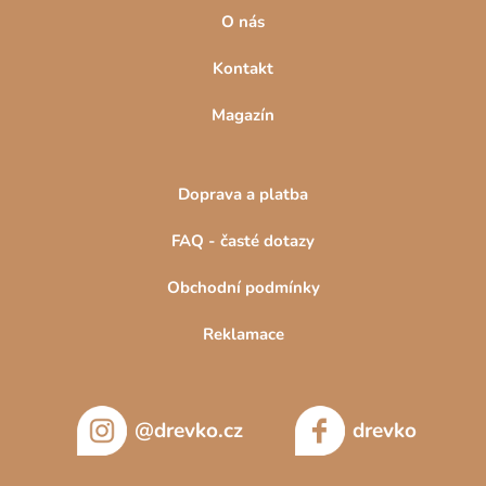
i
O nás
s
u
Kontakt
Magazín
Doprava a platba
FAQ - časté dotazy
Obchodní podmínky
Reklamace
@drevko.cz
drevko