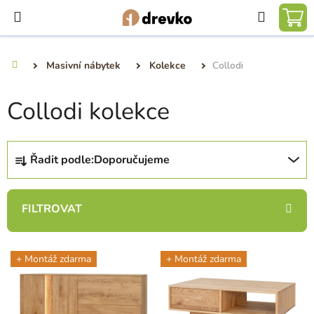
Přejít
Hledat
na
NÁ
obsah
KO
Masivní nábytek
Kolekce
Collodi
Domů
Collodi kolekce
Ř
Řadit podle:
Doporučujeme
a
z
e
n
í
V
p
+ Montáž zdarma
+ Montáž zdarma
ý
r
p
o
i
d