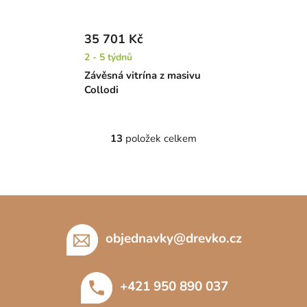
35 701 Kč
2 - 5 týdnů
Závěsná vitrína z masivu
Collodi
13
položek celkem
O
v
l
á
Z
d
á
a
c
p
objednavky
@
drevko.cz
í
a
p
t
r
+421 950 890 037
í
v