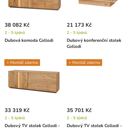
s
u
p
k
r
t
38 082 Kč
21 173 Kč
o
ů
2 - 5 týdnů
2 - 5 týdnů
d
Dubová komoda Collodi
Dubový konferenční stolek
u
Collodi
k
t
+ Montáž zdarma
+ Montáž zdarma
ů
33 319 Kč
35 701 Kč
2 - 5 týdnů
2 - 5 týdnů
Dubový TV stolek Collodi -
Dubový TV stolek Collodi -