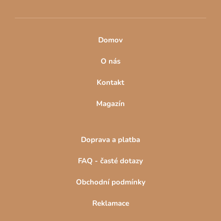
k
y
v
ý
Domov
p
i
O nás
s
u
Kontakt
Magazín
Doprava a platba
FAQ - časté dotazy
Obchodní podmínky
Reklamace