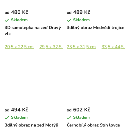
480 Kč
489 Kč
od
od
Skladem
Skladem
3D samolepka na zeď Dravý
3dílný obraz Medvědí trojice
vlk
20,5 x 22,5 cm
29,5 x 32,5 cm
23,5 x 31,5 cm
40,5 x 44,5 cm
33,5 x 44,5 c
59 x 65 c
494 Kč
602 Kč
od
od
Skladem
Skladem
3dílný obraz na zeď Motýli
Černobílý obraz Stín lovce