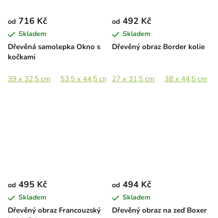
716 Kč
492 Kč
od
od
Skladem
Skladem
Dřevěná samolepka Okno s
Dřevěný obraz Border kolie
kočkami
39 x 32,5 cm
53,5 x 44,5 cm
27 x 31,5 cm
78 x 65 cm
38 x 44,5 cm
495 Kč
494 Kč
od
od
Skladem
Skladem
Dřevěný obraz Francouzský
Dřevěný obraz na zeď Boxer