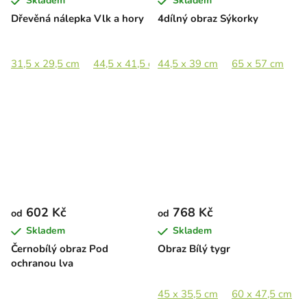
Skladem
Skladem
Dřevěná nálepka Vlk a hory
4dílný obraz Sýkorky
31,5 x 29,5 cm
44,5 x 41,5 cm
44,5 x 39 cm
69,5 x 65 cm
65 x 57 cm
89 x 83,5 c
8
602 Kč
768 Kč
od
od
Skladem
Skladem
Černobílý obraz Pod
Obraz Bílý tygr
ochranou lva
45 x 35,5 cm
60 x 47,5 cm