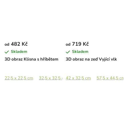
482 Kč
719 Kč
od
od
Skladem
Skladem
3D obraz Klisna s hříbětem
3D obraz na zeď Vyjící vlk
22,5 x 22,5 cm
32,5 x 32,5 cm
42 x 32,5 cm
44,5 x 44,5 cm
57,5 x 44,5 cm
65 x 65 c