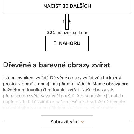
NAČÍST 30 DALŠÍCH
S
1
t
8
O
r
221
položek celkem
á
v
n
l
NAHORU
k
á
o
d
v
a
á
Dřevěné a barevné obrazy zvířat
c
n
í
í
Jste milovníkem zvířat? Dřevěné obrazy zvířat zútulní každý
p
prostor v domě a dodají mu přírodní nádech.
Máme obrazy pro
r
každého milovníka či milovnici zvířat
. Naše obrazy vás
v
přenesou do světa savany či pouště. Ale nemusíme jít daleko,
k
najdete zde také zvířata z našich lesů a zahrad. Ať už hledáte
y
majestátního lva nebo přítulnou kočičku, na výběr máte z
v
širokého sortimentu.
ý
Zobrazit více
p
Obrazy z naší výroby v drevku jsou
vyrobeny z kvalitních
i
materiálů
, díky kterým se z obrazů budete těšit co nejdéle.