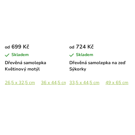
699 Kč
724 Kč
od
od
Skladem
Skladem
Dřevěná samolepka
Dřevěná samolepka na zeď
Květinový motýl
Sýkorky
26,5 x 32,5 cm
36 x 44,5 cm
33,5 x 44,5 cm
53 x 65 cm
49 x 65 cm