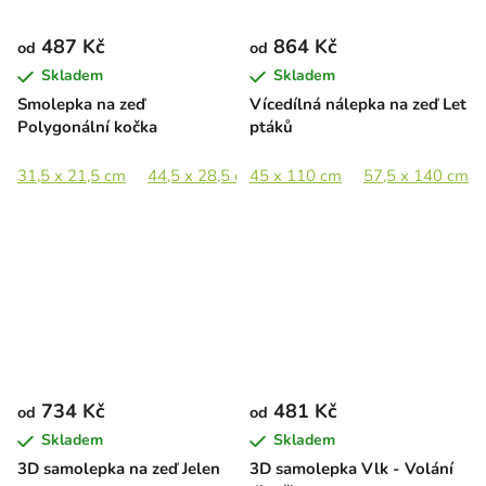
487 Kč
864 Kč
od
od
Skladem
Skladem
Smolepka na zeď
Vícedílná nálepka na zeď Let
Polygonální kočka
ptáků
31,5 x 21,5 cm
44,5 x 28,5 cm
45 x 110 cm
65 x 42 cm
57,5 x 140 cm
89 x 57,5 cm
734 Kč
481 Kč
od
od
Skladem
Skladem
3D samolepka na zeď Jelen
3D samolepka Vlk - Volání