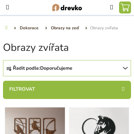
Přejít
Hledat
na
NÁ
obsah
KO
Dekorace
Obrazy na zeď
Obrazy zvířata
Domů
Obrazy zvířata
Ř
Řadit podle:
Doporučujeme
a
z
e
n
í
V
p
ý
r
p
o
i
d