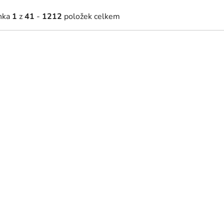
nka
1
z
41
-
1212
položek celkem
52 Kč
601 Kč
Skladem
Skladem
od
m života Světlo v koruně
Dekorativní mapa světa v d
mechu
 x 31 cm
45 x 41 cm
65 x 60 cm
90 x 83 cm