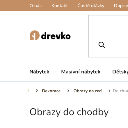
Přejít
O nás
Kontakt
Časté otázky
Doprav
na
obsah
Nábytek
Masivní nábytek
Dětsk
Dekorace
Obrazy na zeď
Do cho
Domů
Obrazy do chodby
P