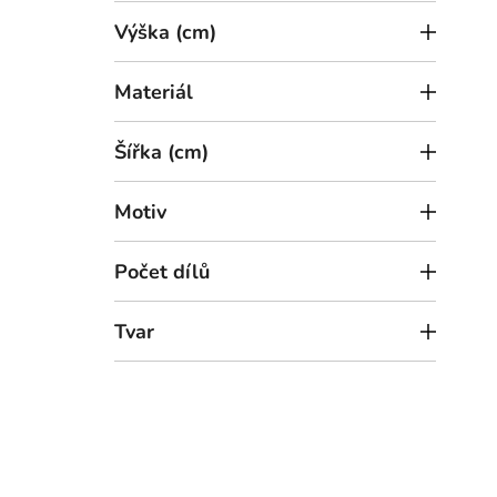
Výška (cm)
Materiál
Šířka (cm)
Motiv
5
od
Počet dílů
Stro
Tvar
33,5