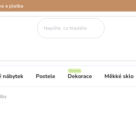
a a platba
ý nábytek
Postele
Dekorace
Měkké sklo
dby