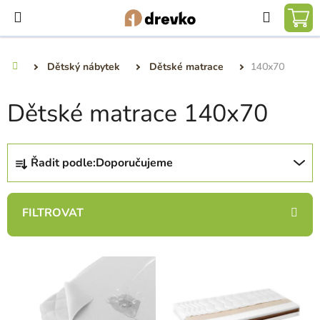
Přejít
Hledat
na
NÁ
obsah
KO
Dětský nábytek
Dětské matrace
140x70
Domů
Dětské matrace 140x70
Ř
Řadit podle:
Doporučujeme
a
z
e
n
í
V
p
ý
r
p
o
i
d