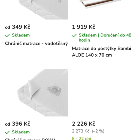
s
u
p
k
r
t
349 Kč
1 919 Kč
od
o
ů
Skladem
Skladem | Doručení do 48
d
hodin
Chránič matrace - vodotěsný
u
Matrace do postýlky Bambi
k
ALOE 140 x 70 cm
t
ů
396 Kč
2 226 Kč
od
2 273 Kč
(–2 %)
Skladem
8 - 22 dní