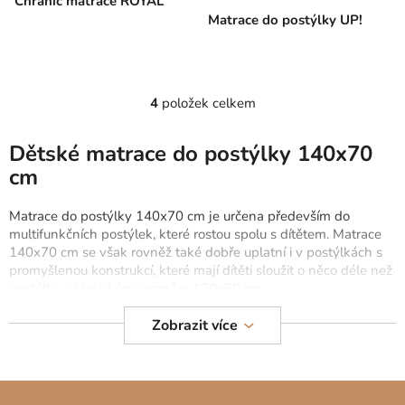
Chránič matrace ROYAL
Matrace do postýlky UP!
4
položek celkem
O
v
l
Dětské matrace do postýlky 140x70
á
cm
d
a
Matrace do postýlky 140x70 cm je určena především do
c
multifunkčních postýlek, které rostou spolu s dítětem.
Matrace
í
140x70 cm se však rovněž také dobře uplatní i v postýlkách s
p
promyšlenou konstrukcí, které mají dítěti sloužit o něco déle než
r
postýlky s klasickými rozměry 120x60 cm.
v
Zobrazit více
Dětské matrace 140x70 cm zajistí dítěti komfortní a zdravý
k
spánek díky kvalitním materiálům. V nabídce naleznete matrace
y
140x70 cm složené z PUR pěny a kokosového vlákna, nebo
v
matrace 140x70 cm složené z jiných přírodních materiálů.
Z
ý
Dětské matrace do postýlky 140x70 cm se vyrábějí v souladu s