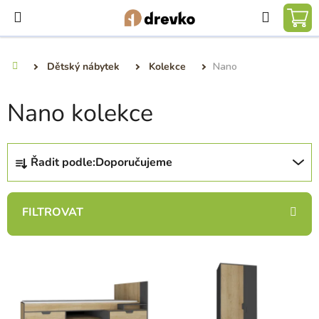
Přejít
Hledat
na
NÁ
obsah
KO
Dětský nábytek
Kolekce
Nano
Domů
Nano kolekce
Ř
Řadit podle:
Doporučujeme
a
z
e
n
í
V
p
ý
r
p
o
i
d