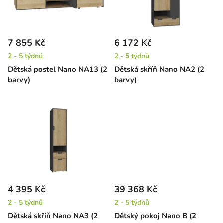
s
u
p
k
r
t
7 855 Kč
6 172 Kč
o
ů
2 - 5 týdnů
2 - 5 týdnů
d
Dětská postel Nano NA13 (2
Dětská skříň Nano NA2 (2
u
barvy)
barvy)
k
t
ů
4 395 Kč
39 368 Kč
2 - 5 týdnů
2 - 5 týdnů
Dětská skříň Nano NA3 (2
Dětský pokoj Nano B (2