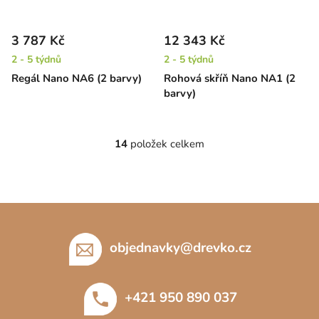
3 787 Kč
12 343 Kč
2 - 5 týdnů
2 - 5 týdnů
Regál Nano NA6 (2 barvy)
Rohová skříň Nano NA1 (2
barvy)
14
položek celkem
O
v
l
á
Z
d
á
a
c
p
objednavky
@
drevko.cz
í
a
p
t
r
+421 950 890 037
í
v