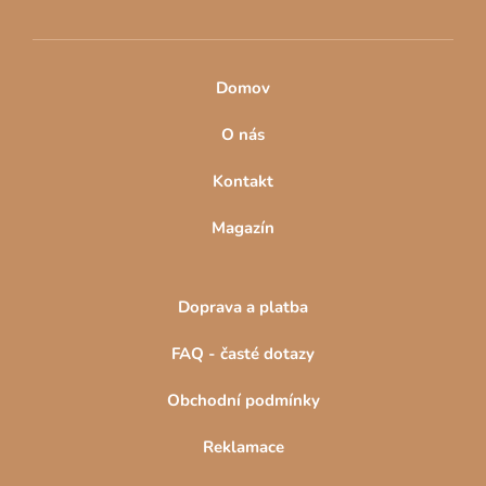
k
y
v
ý
Domov
p
i
O nás
s
u
Kontakt
Magazín
Doprava a platba
FAQ - časté dotazy
Obchodní podmínky
Reklamace