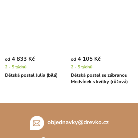
4 833 Kč
4 105 Kč
od
od
2 - 5 týdnů
2 - 5 týdnů
Dětská postel Julia (bílá)
Dětská postel se zábranou
Medvídek s kvítky (růžová)
Z
á
p
objednavky
@
drevko.cz
a