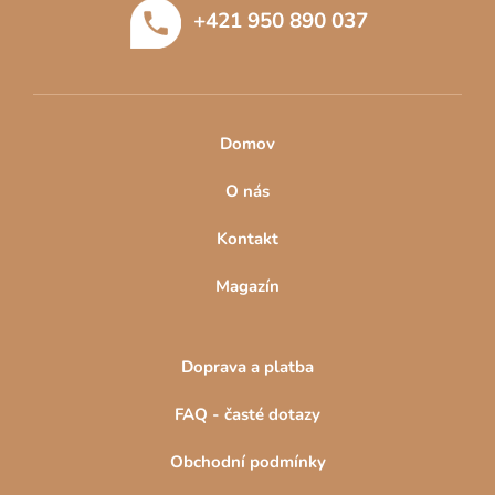
t
+421 950 890 037
í
Domov
O nás
Kontakt
Magazín
Doprava a platba
FAQ - časté dotazy
Obchodní podmínky