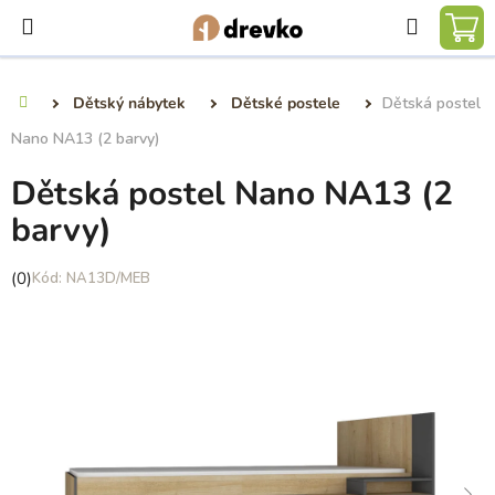
Přejít
Hledat
na
NÁ
obsah
KO
Dětský nábytek
Dětské postele
Dětská postel
Domů
Nano NA13 (2 barvy)
Dětská postel Nano NA13 (2
barvy)
Průměrné
(0)
NA13D/MEB
hodnocení
produktu
je
0,0
z
5
hvězdiček.