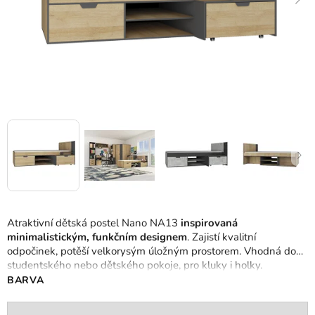
Atraktivní dětská postel Nano NA13
inspirovaná
minimalistickým, funkčním designem
. Zajistí kvalitní
odpočinek, potěší velkorysým úložným prostorem. Vhodná do
studentského nebo dětského pokoje, pro kluky i holky.
BARVA