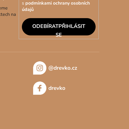
s
podmínkami ochrany osobních
deme
údajů
ktech na
PŘIHLÁSIT
SE
@drevko.cz
drevko