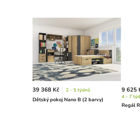
39 368 Kč
9 625 
2 - 5 týdnů
4 - 7 tý
Dětský pokoj Nano B (2 barvy)
Regál R