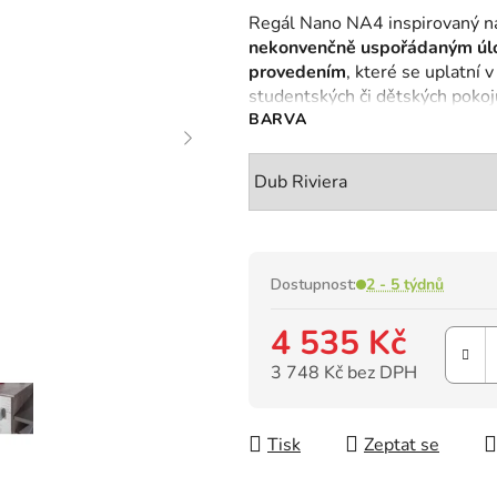
hodnocení
Regál Nano NA4 inspirovaný n
produktu
nekonvenčně uspořádaným úl
je
provedením
, které se uplatní 
0,0
studentských či dětských pokoj
z
BARVA
5
hvězdiček.
Dostupnost:
2 - 5 týdnů
4 535 Kč
3 748 Kč bez DPH
Měrná cena:
Tisk
Zeptat se