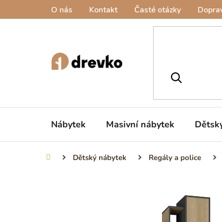
Přejít
O nás
Kontakt
Časté otázky
Doprav
na
obsah
Nábytek
Masivní nábytek
Dětsk
Dětský nábytek
Regály a police
Domů