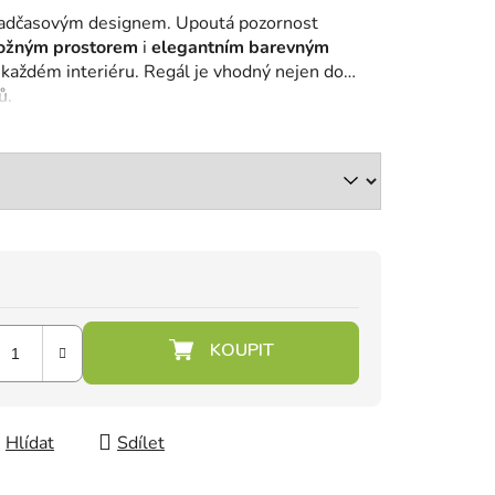
adčasovým designem. Upoutá pozornost
ožným prostorem
i
elegantním barevným
v každém interiéru. Regál je vhodný nejen do
ů.
Hlídat
Sdílet