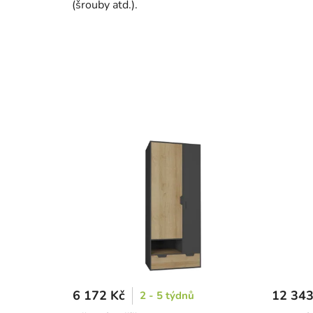
(šrouby atd.).
6 172 Kč
12 343
2 - 5 týdnů