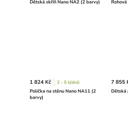
Dětská skříň Nano NA2 (2 barvy)
Rohová 
1 824 Kč
7 855 
2 - 5 týdnů
Polička na stěnu Nano NA11 (2
Dětská 
barvy)