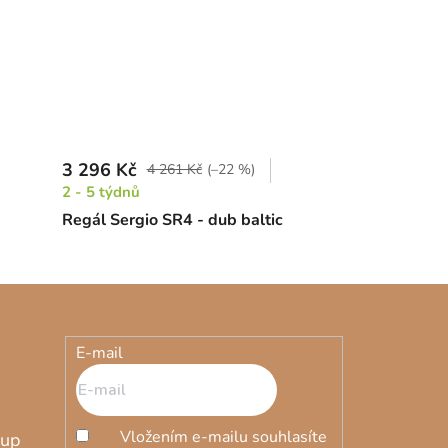
3 296 Kč
4 261 Kč
(–22 %)
2 - 5 týdnů
Regál Sergio SR4 - dub baltic
E-mail
Vložením e-mailu souhlasíte