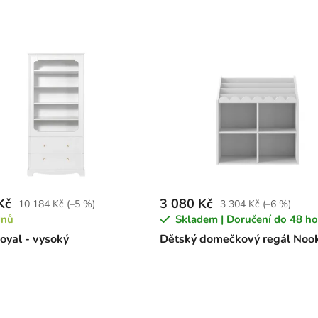
Kč
3 080 Kč
10 184 Kč
(–5 %)
3 304 Kč
(–6 %)
dnů
Skladem | Doručení do 48 ho
oyal - vysoký
Dětský domečkový regál Nook 