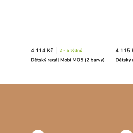
4 114 Kč
4 115 
2 - 5 týdnů
Dětský regál Mobi MO5 (2 barvy)
Dětský 
Z
á
p
a
t
í