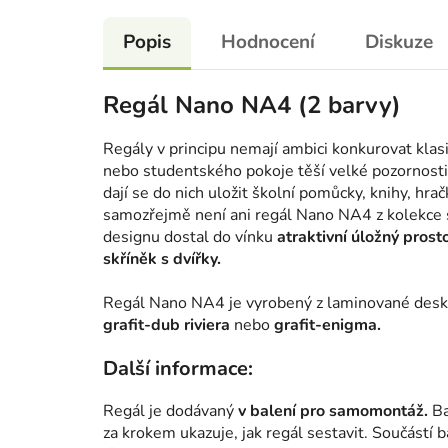
Popis
Hodnocení
Diskuze
Regál Nano NA4 (2 barvy)
Regály v principu nemají ambici konkurovat kla
nebo studentského pokoje těší velké pozornosti
dají se do nich uložit školní pomůcky, knihy, hra
samozřejmě není ani regál Nano NA4 z kolekce 
designu dostal do vínku
atraktivní úložný pros
skříněk s dvířky.
Regál Nano NA4 je vyrobený z laminované desk
grafit-dub riviera
nebo
grafit-enigma.
Další informace:
Regál je dodávaný
v balení pro samomontáž.
Ba
za krokem ukazuje, jak regál sestavit. Součástí