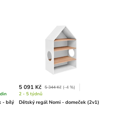
5 091 Kč
5 344 Kč
(–4 %)
din
2 - 5 týdnů
- bílý
Dětský regál Nomi - domeček (2v1)