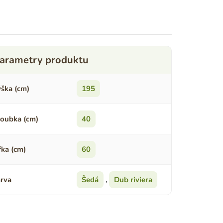
ška (cm)
195
oubka (cm)
40
řka (cm)
60
rva
Šedá
,
Dub riviera