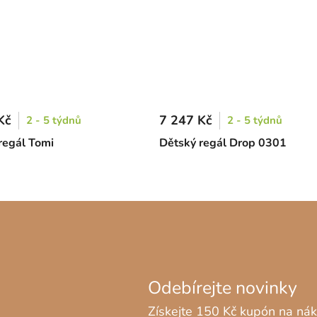
Kč
7 247 Kč
2 - 5 týdnů
2 - 5 týdnů
regál Tomi
Dětský regál Drop 0301