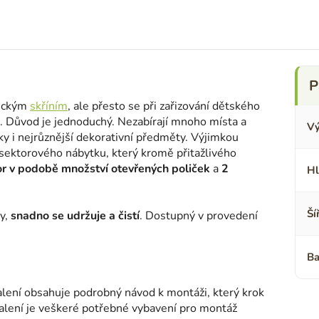
sickým
skříním
, ale přesto se při zařizování dětského
. Důvod je jednoduchý. Nezabírají mnoho místa a
Vý
čky i nejrůznější dekorativní předměty. Výjimkou
sektorového nábytku, který kromě přitažlivého
tor v podobě množství otevřených poliček
a
2
Hl
Ší
y,
snadno se udržuje a čistí
. Dostupný v provedení
Ba
lení obsahuje podrobný návod k montáži, který krok
 balení je veškeré potřebné vybavení pro montáž