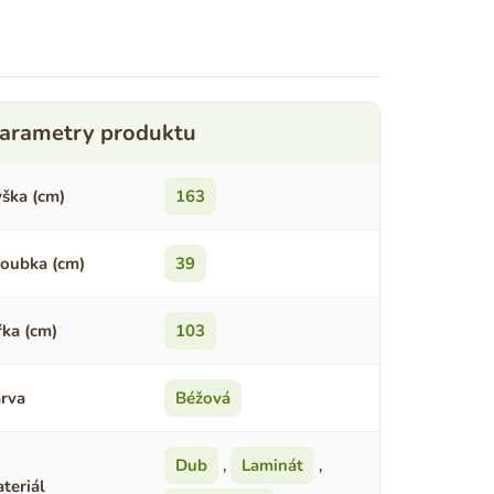
ška (cm)
163
oubka (cm)
39
řka (cm)
103
rva
Béžová
Dub
,
Laminát
,
teriál