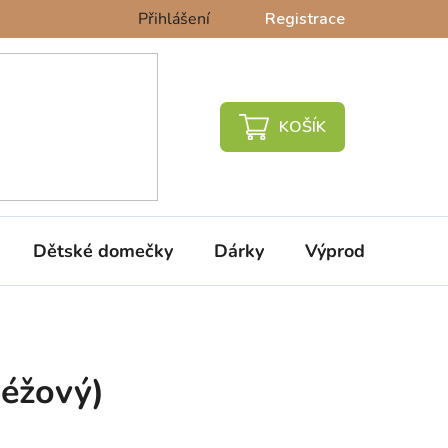
Přihlášení
Registrace
NÁKUPNÍ
KOŠÍK
Dětské domečky
Dárky
Výprodej %
béžový)