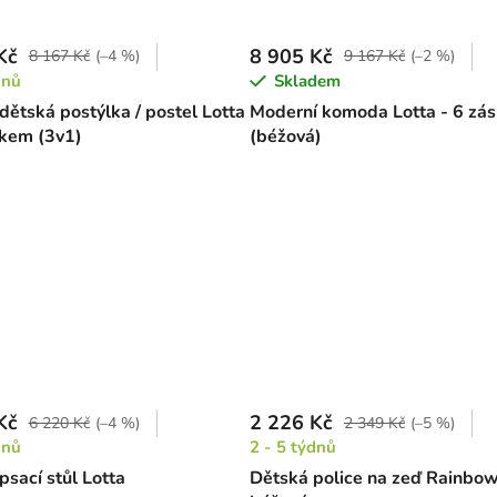
Kč
8 905 Kč
8 167 Kč
(–4 %)
9 167 Kč
(–2 %)
dnů
Skladem
dětská postýlka / postel Lotta
Moderní komoda Lotta - 6 zá
íkem (3v1)
(béžová)
Kč
2 226 Kč
6 220 Kč
(–4 %)
2 349 Kč
(–5 %)
dnů
2 - 5 týdnů
psací stůl Lotta
Dětská police na zeď Rainbow