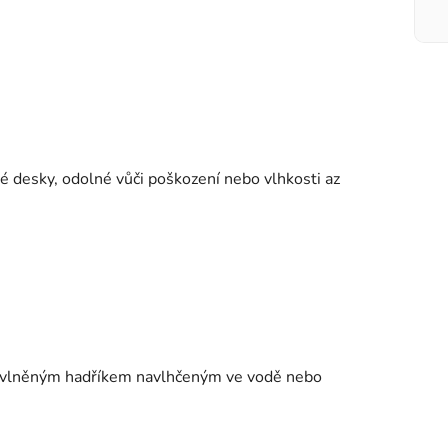
né desky, odolné vůči poškození nebo vlhkosti az
avlněným hadříkem navlhčeným ve vodě nebo