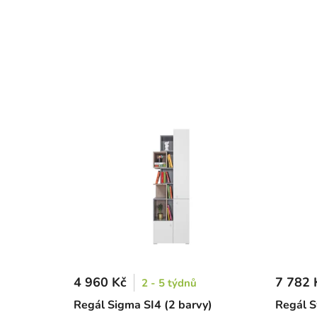
4 960 Kč
7 782 
2 - 5 týdnů
Regál Sigma SI4 (2 barvy)
Regál S