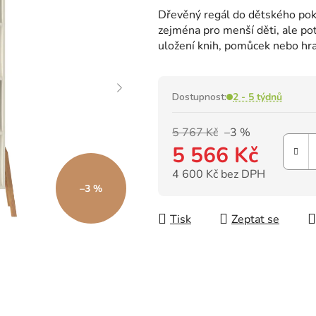
hodnocení
Dřevěný regál do dětského pok
produktu
zejména pro menší děti, ale pot
je
uložení knih, pomůcek nebo hr
0,0
z
5
hvězdiček.
Dostupnost:
2 - 5 týdnů
5 767 Kč
–3 %
5 566 Kč
4 600 Kč bez DPH
–3 %
Měrná cena:
Tisk
Zeptat se