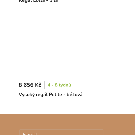
Regál Lotta - bílá
8 656 Kč
4 - 8 týdnů
Vysoký regál Petite - béžová
E-mail