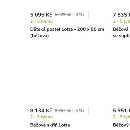
5 095 Kč
7 835 
5 473 Kč
(–6 %)
2 - 5 týdnů
2 - 5 tý
Dětská postel Lotta - 200 x 90 cm
Béžová 
(béžová)
se šupl
8 134 Kč
5 951 
8 651 Kč
(–5 %)
2 - 5 týdnů
2 - 5 tý
Béžová skříň Lotta
Béžový 