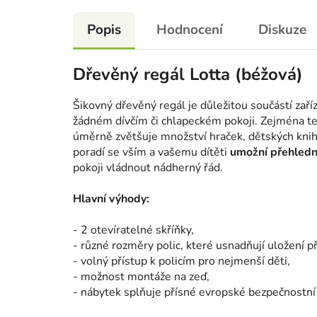
Popis
Hodnocení
Diskuze
Dřevěný regál Lotta (béžová)
Šikovný dřevěný regál je důležitou součástí zař
žádném dívčím či chlapeckém pokoji. Zejména te
úměrně zvětšuje množství hraček, dětských knih
poradí se vším a vašemu dítěti
umožní
přehledn
pokoji vládnout nádherný řád.
Hlavní výhody:
- 2 otevíratelné skříňky,
- různé rozměry polic, které usnadňují uložení p
- volný přístup k policím pro nejmenší děti,
- možnost montáže na zeď,
- nábytek splňuje přísné evropské bezpečnostní