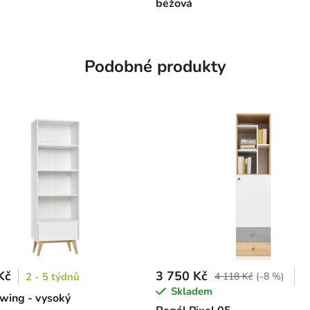
béžová
Podobné produkty
Kč
3 750 Kč
2 - 5 týdnů
4 118 Kč
(–8 %)
Skladem
wing - vysoký