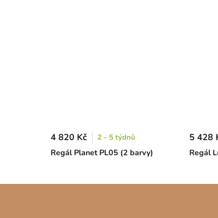
4 820 Kč
5 428 
2 - 5 týdnů
Regál Planet PL05 (2 barvy)
Regál L
Z
á