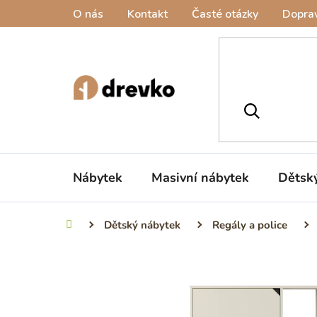
Přejít
O nás
Kontakt
Časté otázky
Doprav
na
obsah
Nábytek
Masivní nábytek
Dětsk
Dětský nábytek
Regály a police
Domů