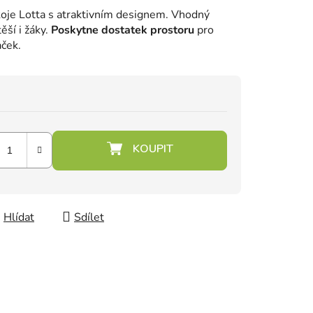
oje Lotta s atraktivním designem. Vhodný
ěší i žáky.
Poskytne dostatek prostoru
pro
aček.
Hlídat
Sdílet