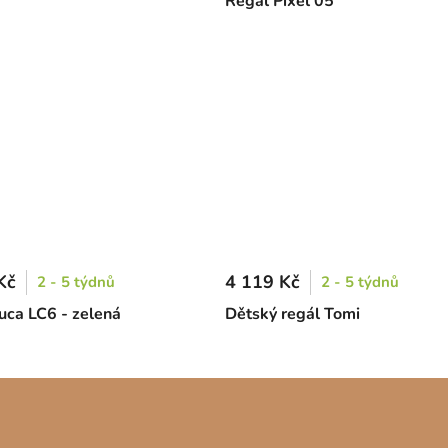
Regál Pixel 05
Kč
4 119 Kč
2 - 5 týdnů
2 - 5 týdnů
uca LC6 - zelená
Dětský regál Tomi