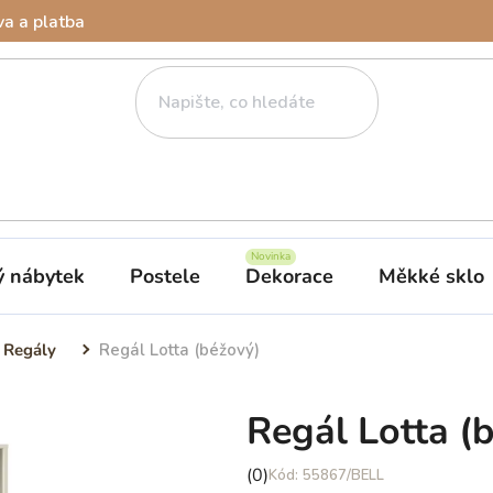
a a platba
ý nábytek
Postele
Dekorace
Měkké sklo
Regály
Regál Lotta (béžový)
Regál Lotta (
Průměrné
(0)
55867/BELL