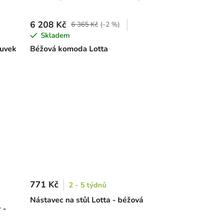
6 208 Kč
6 365 Kč
(–2 %)
Skladem
suvek
Béžová komoda Lotta
771 Kč
2 - 5 týdnů
Nástavec na stůl Lotta - béžová
 -