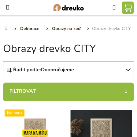
Přejít
Hledat
na
NÁ
obsah
KO
Dekorace
Obrazy na zeď
Obrazy drevko CITY
Domů
Obrazy drevko CITY
Ř
Řadit podle:
Doporučujeme
a
z
e
n
í
V
p
Na míru
ý
r
p
o
i
d