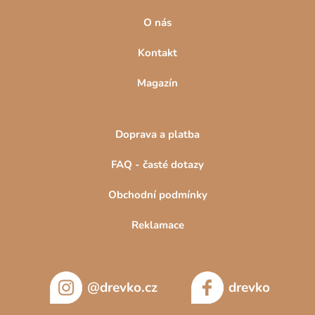
Objevte i další dřevěné dekorace
O nás
Dřevěné obrazy
Kontakt
Mapy světa
Obrazy města
Magazín
Doprava a platba
FAQ - časté dotazy
Obchodní podmínky
Reklamace
@drevko.cz
drevko