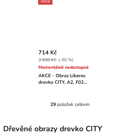
Akce
714 Kč
3 690 Kč
(–80 %)
Momentálně nedostupné
AKCE - Obraz Liberec
drevko CITY, A2, F02
přírodní
29
položek celkem
O
v
l
á
Dřevěné obrazy drevko CITY
d