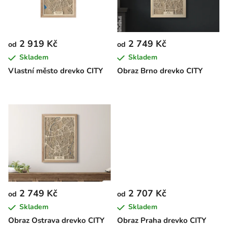
s
u
p
k
r
t
2 919 Kč
2 749 Kč
od
od
o
ů
Skladem
Skladem
d
Vlastní město drevko CITY
Obraz Brno drevko CITY
u
k
t
ů
2 749 Kč
2 707 Kč
od
od
Skladem
Skladem
Obraz Ostrava drevko CITY
Obraz Praha drevko CITY