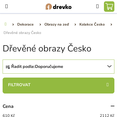
Přejít
Hledat
na
NÁ
obsah
KO
Dekorace
Obrazy na zeď
Kolekce Česko
Domů
Dřevěné obrazy Česko
Dřevěné obrazy Česko
Ř
Řadit podle:
Doporučujeme
a
z
e
n
í
p
Cena
r
o
610
Kč
2112
Kč