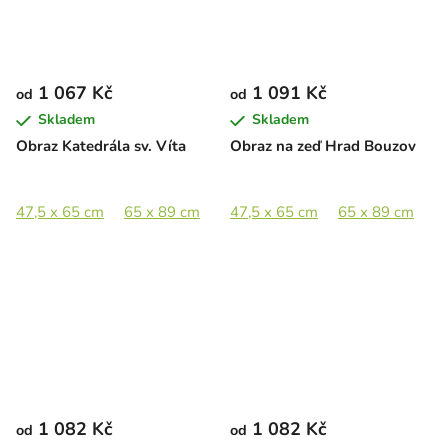
1 067 Kč
1 091 Kč
od
od
Skladem
Skladem
Obraz Katedrála sv. Víta
Obraz na zeď Hrad Bouzov
47,5 x 65 cm
65 x 89 cm
89 x 122 cm
47,5 x 65 cm
65 x 89 cm
8
1 082 Kč
1 082 Kč
od
od