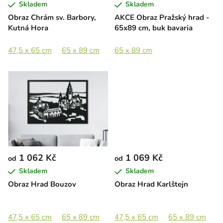
Skladem
Skladem
d
Obraz Chrám sv. Barbory,
AKCE Obraz Pražský hrad -
u
Kutná Hora
65x89 cm, buk bavaria
k
t
47,5 x 65 cm
65 x 89 cm
89 x 122 cm
65 x 89 cm
ů
1 062 Kč
1 069 Kč
od
od
Skladem
Skladem
Obraz Hrad Bouzov
Obraz Hrad Karlštejn
47,5 x 65 cm
65 x 89 cm
89 x 122 cm
47,5 x 65 cm
65 x 89 cm
8