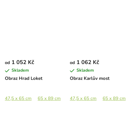
1 052 Kč
1 062 Kč
od
od
Skladem
Skladem
Obraz Hrad Loket
Obraz Karlův most
47,5 x 65 cm
65 x 89 cm
89 x 122 cm
47,5 x 65 cm
65 x 89 cm
8