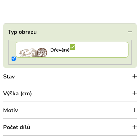
d
u
k
t
Typ obrazu
ů
Stav
Výška (cm)
Motiv
Počet dílů