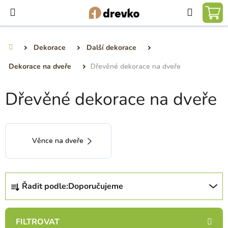
Přejít
Hledat
na
NÁ
obsah
KO
Dekorace
Další dekorace
Domů
Dekorace na dveře
Dřevěné dekorace na dveře
Dřevěné dekorace na dveře
Věnce na dveře
Ř
Řadit podle:
Doporučujeme
a
z
e