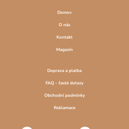
v
ý
Domov
p
i
O nás
s
u
Kontakt
Magazín
Doprava a platba
FAQ - časté dotazy
Obchodní podmínky
Reklamace