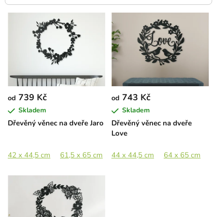
V
ý
p
i
s
p
r
739 Kč
743 Kč
od
od
o
Skladem
Skladem
d
Dřevěný věnec na dveře Jaro
Dřevěný věnec na dveře
u
Love
k
t
42 x 44,5 cm
61,5 x 65 cm
44 x 44,5 cm
89 x 93,5 cm
64 x 65 cm
8
ů