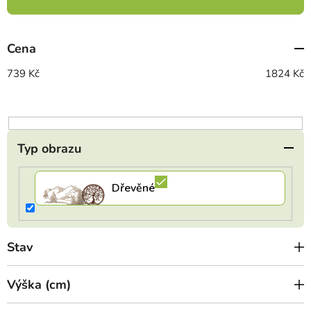
n
í
p
Cena
r
o
739
Kč
1824
Kč
d
u
k
t
Typ obrazu
ů
Stav
Výška (cm)