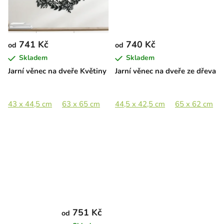
741 Kč
740 Kč
od
od
Skladem
Skladem
Jarní věnec na dveře Květiny
Jarní věnec na dveře ze dřeva
43 x 44,5 cm
63 x 65 cm
89 x 92 cm
44,5 x 42,5 cm
65 x 62 cm
751 Kč
od