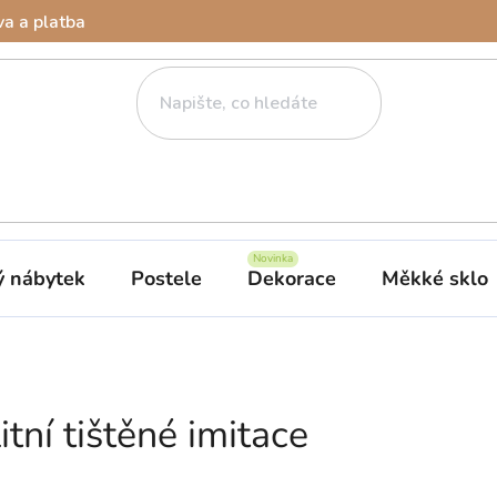
a a platba
ý nábytek
Postele
Dekorace
Měkké sklo
tní tištěné imitace