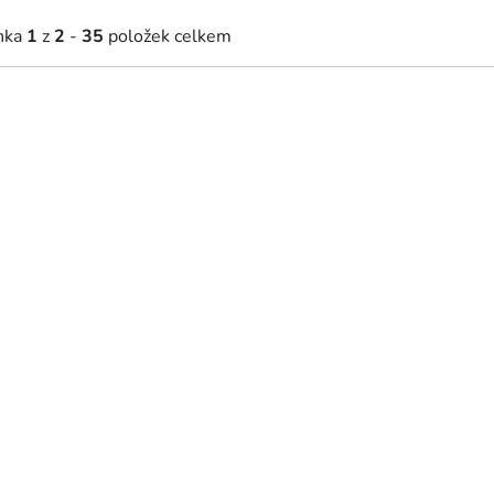
nka
1
z
2
-
35
položek celkem
61 Kč
624 Kč
Skladem
Skladem
od
ový Strom života Srdce lesa
Tištěný mechový obraz Prol
tisk)
(imitace)
 35,7 cm
45 x 51 cm
60 x 69 cm
25 x 67,5 cm
80 x 91,5 cm
33 x 90 cm