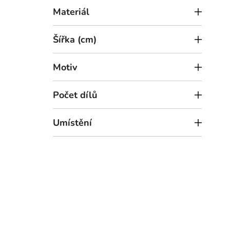
Materiál
Šířka (cm)
Motiv
Počet dílů
9
od
Umístění
Tříd
(UV 
35 x