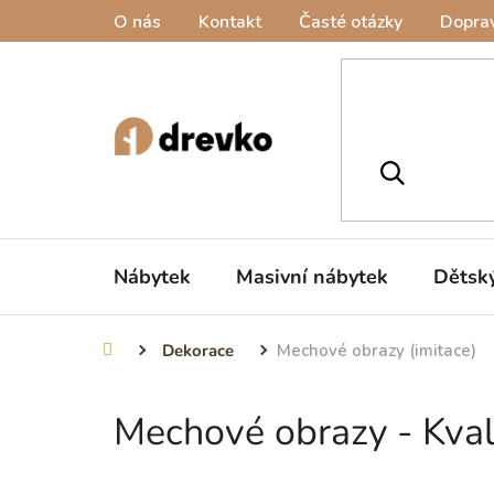
Přejít
O nás
Kontakt
Časté otázky
Doprav
na
obsah
Nábytek
Masivní nábytek
Dětsk
Dekorace
Mechové obrazy (imitace)
Domů
Mechové obrazy - Kvali
P