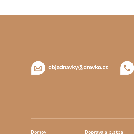
Z
á
p
a
t
í
objednavky
@
drevko.cz
Domov
Doprava a platba