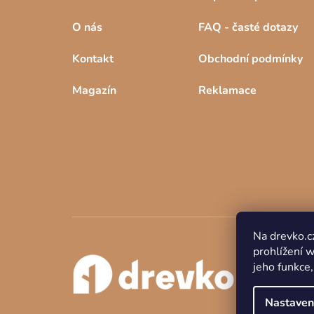
O nás
FAQ - časté dotazy
Kontakt
Obchodní podmínky
Magazín
Reklamace
Na drevko.c
prohlížení 
jeho funkce,
Nastaven