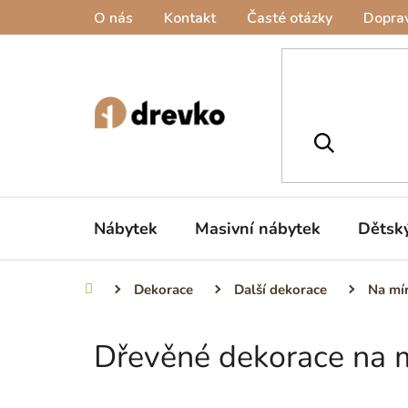
Přejít
O nás
Kontakt
Časté otázky
Doprav
na
obsah
Nábytek
Masivní nábytek
Dětsk
Dekorace
Další dekorace
Na mí
Domů
Dřevěné dekorace na 
P