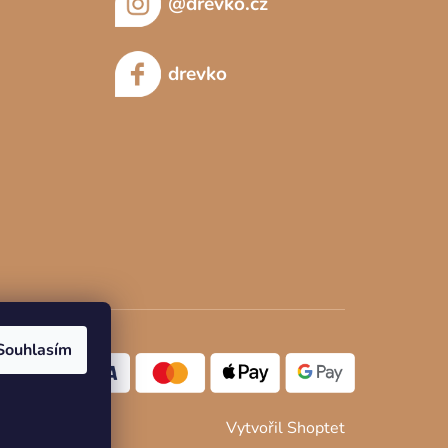
@drevko.cz
drevko
Souhlasím
Vytvořil Shoptet