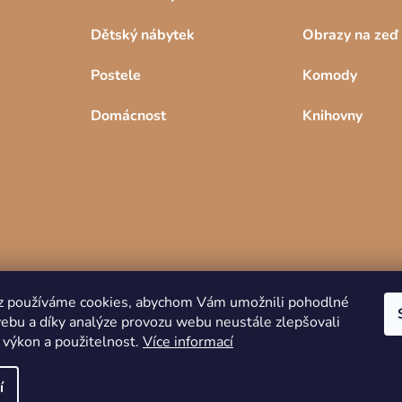
Dětský nábytek
Obrazy na zeď
Postele
Komody
Domácnost
Knihovny
z používáme cookies, abychom Vám umožnili pohodlné
webu a díky analýze provozu webu neustále zlepšovali
Copyright 2026
DREVKO
. Všechna práva
 výkon a použitelnost.
Více informací
vyhrazena.
í