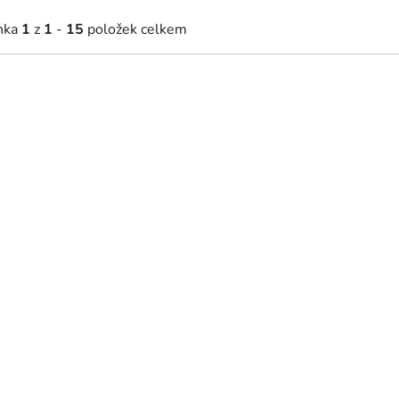
nka
1
z
1
-
15
položek celkem
Na míru
Na míru
 Kč
2 919 Kč
Skladem
Skladem
od
t na míru - navrhněte svůj vlastní
Vlastní město drevko CITY