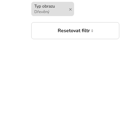
Typ obrazu
Dřevěný
1 3
Foto
42 x