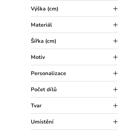
Výška (cm)
Materiál
Šířka (cm)
Motiv
5
od
Personalizace
Dřev
na m
Počet dílů
36 x
Tvar
Umístění