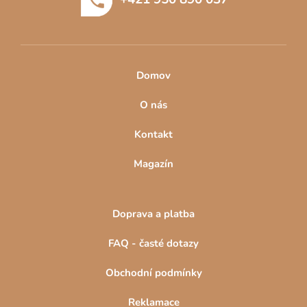
í
v
k
y
v
ý
Domov
p
i
O nás
s
u
Kontakt
Magazín
Doprava a platba
FAQ - časté dotazy
Obchodní podmínky
Reklamace