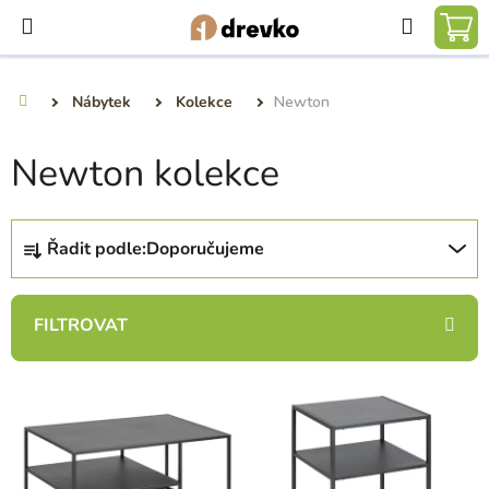
Přejít
Hledat
na
NÁ
obsah
KO
Nábytek
Kolekce
Newton
Domů
Newton kolekce
Ř
Řadit podle:
Doporučujeme
a
z
e
n
í
V
p
ý
r
p
o
i
d