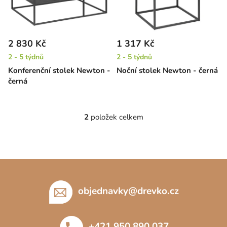
s
u
p
k
r
t
2 830 Kč
1 317 Kč
o
ů
2 - 5 týdnů
2 - 5 týdnů
d
Konferenční stolek Newton -
Noční stolek Newton - černá
u
černá
k
t
ů
2
položek celkem
O
v
l
á
Z
d
á
a
c
p
objednavky
@
drevko.cz
í
a
p
t
r
+421 950 890 037