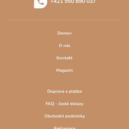
+421 950 890 037
í
Domov
O nás
Kontakt
Magazín
Doprava a platba
FAQ - časté dotazy
Obchodní podmínky
Reklamace