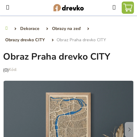
Přejít
Hledat
na
NÁ
obsah
KO
Dekorace
Obrazy na zeď
Domů
Obrazy drevko CITY
Obraz Praha drevko CITY
Obraz Praha drevko CITY
Průměrné
(0)
hodnocení
produktu
je
0,0
z
5
hvězdiček.