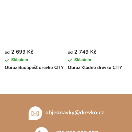
2 699 Kč
2 749 Kč
od
od
Skladem
Skladem
Obraz Budapešť drevko CITY
Obraz Kladno drevko CITY
Z
á
p
objednavky
@
drevko.cz
a
t