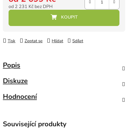
od
2 231 Kč
bez DPH
Měrná cena:
Tisk
Zeptat se
Hlídat
Sdílet
Popis
Diskuze
Hodnocení
Související produkty