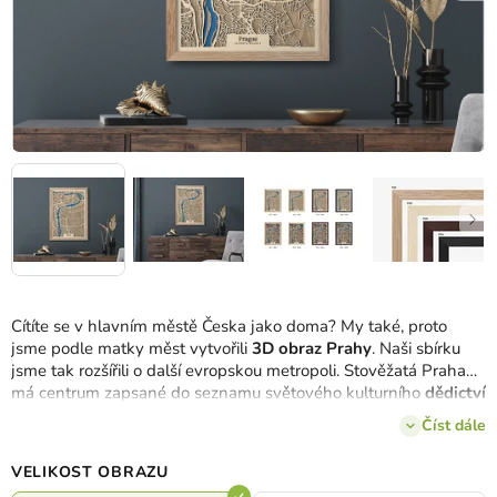
Cítíte se v hlavním městě Česka jako doma? My také, proto
jsme podle matky měst vytvořili
3D obraz Prahy
. Naši sbírku
jsme tak rozšířili o další evropskou metropoli. Stověžatá Praha
má centrum zapsané do seznamu světového kulturního
dědictví
UNESCO
a nyní je také součástí kolekce
drevko CITY
. Město se
Číst dále
skládá až z 10 městských částí, ale dřevěná mapa Prahy
rámuje ty nejlukrativnější lokality
- Staré a Nové Město, Malou
VELIKOST OBRAZU
Stranu, Hradčany, Holešovice, Karlín, Žižkov, Vyšehrad,