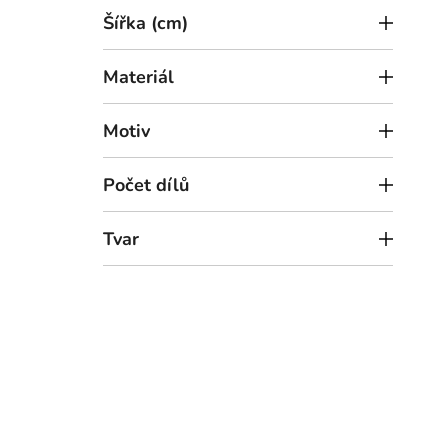
Šířka (cm)
Materiál
Motiv
Počet dílů
1
od
Tvar
Tříd