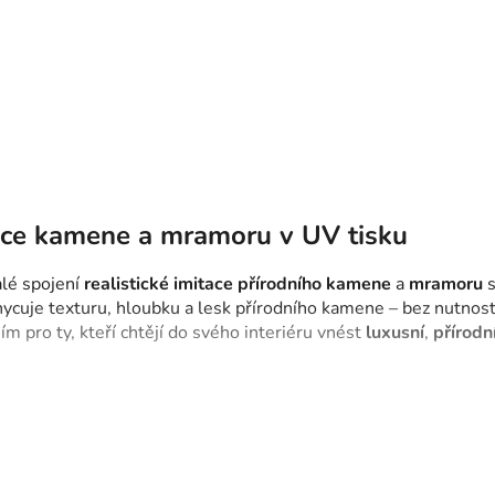
 807 Kč
1 807 Kč
Skladem
Skladem
od
ílný mramorový obraz Vášeň
Třídílný mramorový obraz V
O
v
l
ace kamene a mramoru v UV tisku
á
d
alé spojení
realistické
imitace
přírodního
kamene
a
mramoru
s
a
chycuje texturu, hloubku a lesk přírodního kamene – bez nutnost
c
m pro ty, kteří chtějí do svého interiéru vnést
luxusní
,
přírodn
í
p
r
v
k
dosahují naše kamenné obrazy autentického efektu přírodního 
y
antně. Obrazy jsou
bezúdržbové
– nevyžadují žádnou speciální p
v