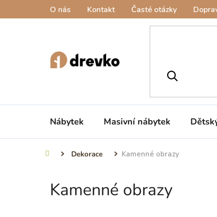
Přejít
O nás
Kontakt
Časté otázky
Doprav
na
obsah
Nábytek
Masivní nábytek
Dětsk
Dekorace
Kamenné obrazy
Domů
Kamenné obrazy
P