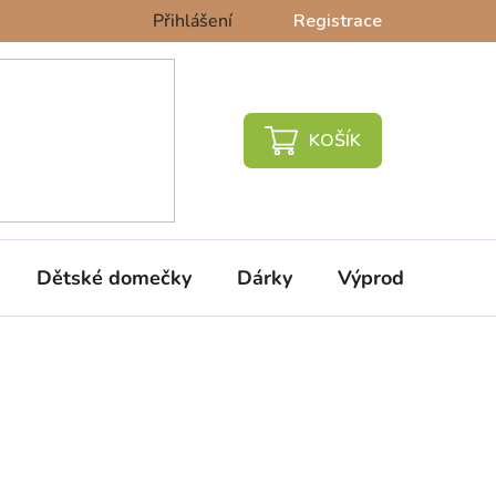
Přihlášení
Registrace
NÁKUPNÍ
KOŠÍK
Dětské domečky
Dárky
Výprodej %