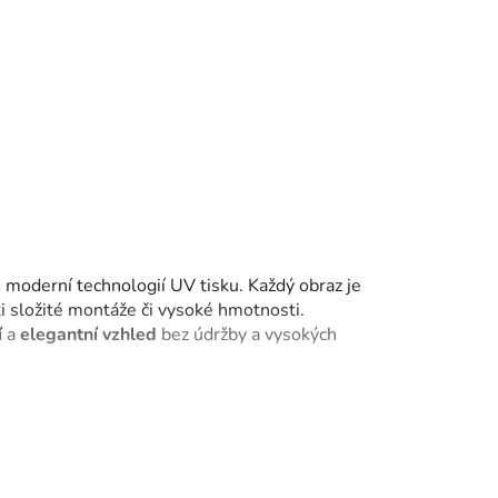
lnění
 moderní technologií UV tisku. Každý obraz je
i složité montáže či vysoké hmotnosti.
í
a
elegantní
vzhled
bez údržby a vysokých
kamene, břidlice nebo mramoru. Každý detail,
éči, jsou odolné vůči vlhkosti i slunečnímu