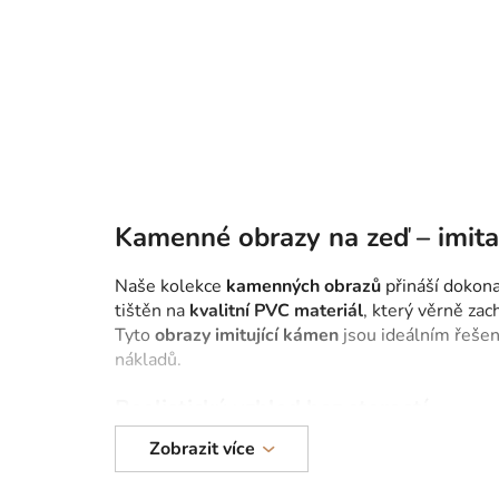
1
od
Tříd
Kamenné obrazy na zeď – imit
Naše kolekce
kamenných
obrazů
přináší dokon
tištěn na
kvalitní
PVC
materiál
, který věrně za
Tyto
obrazy
imitující
kámen
jsou ideálním řešení
nákladů.
Realistický vzhled bez starostí
Zobrazit více
Díky preciznímu
UV
tisku
ve
vysokém
rozlišení
žilka či barevný odstín působí realisticky a eleg