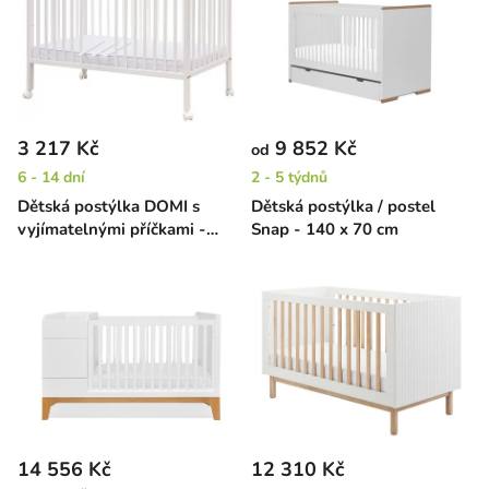
3 217 Kč
9 852 Kč
od
6 - 14 dní
2 - 5 týdnů
Dětská postýlka DOMI s
Dětská postýlka / postel
vyjímatelnými příčkami -
Snap - 140 x 70 cm
borovice, 120 x 60 cm
14 556 Kč
12 310 Kč