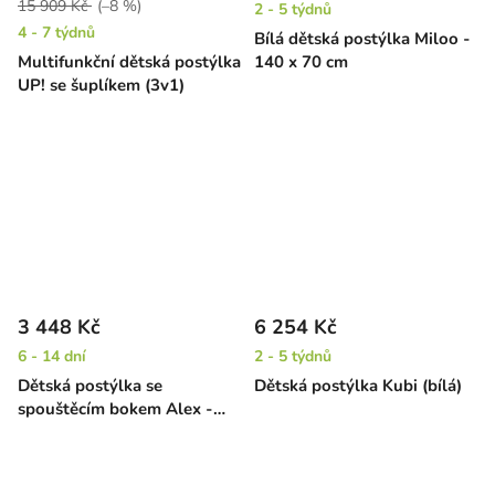
15 909 Kč
(–8 %)
2 - 5 týdnů
4 - 7 týdnů
Bílá dětská postýlka Miloo -
Multifunkční dětská postýlka
140 x 70 cm
UP! se šuplíkem (3v1)
3 448 Kč
6 254 Kč
6 - 14 dní
2 - 5 týdnů
Dětská postýlka se
Dětská postýlka Kubi (bílá)
spouštěcím bokem Alex -
borovice, 120 x 60 cm