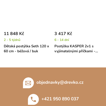
11 848 Kč
3 417 Kč
2 - 5 týdnů
6 - 14 dní
Dětská postýlka Seth 120 x
Postýlka KASPER 2v1 s
60 cm - béžová / buk
vyjímatelnými příčkami -
borovice, 140 x 70 cm
Z
á
p
objednavky
@
drevko.cz
a
t
+421 950 890 037
í