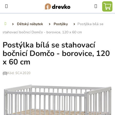
Přejít
Hledat
na
NÁ
obsah
KO
Dětský nábytek
Postýlky
Postýlka bílá se
Domů
stahovací bočnicí Domčo - borovice, 120 x 60 cm
Postýlka bílá se stahovací
bočnicí Domčo - borovice, 120
x 60 cm
Průměrné
(0)
SCA2020
hodnocení
produktu
je
0,0
z
5
hvězdiček.