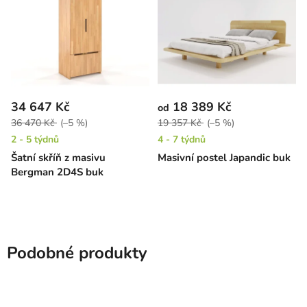
34 647 Kč
18 389 Kč
od
36 470 Kč
(–5 %)
19 357 Kč
(–5 %)
2 - 5 týdnů
4 - 7 týdnů
Šatní skříň z masivu
Masivní postel Japandic buk
Bergman 2D4S buk
Podobné produkty