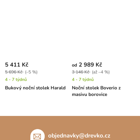
5 411 Kč
2 989 Kč
od
5 696 Kč
(–5 %)
3 146 Kč
(až –4 %)
4 - 7 týdnů
4 - 7 týdnů
Bukový noční stolek Harald
Noční stolek Boverio z
masivu borovice
Z
á
p
objednavky
@
drevko.cz