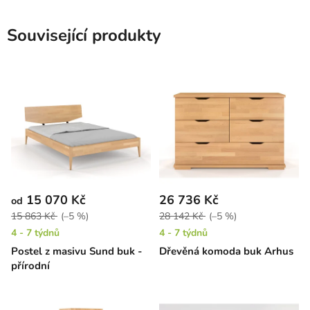
Související produkty
15 070 Kč
26 736 Kč
od
15 863 Kč
(–5 %)
28 142 Kč
(–5 %)
4 - 7 týdnů
4 - 7 týdnů
Postel z masivu Sund buk -
Dřevěná komoda buk Arhus
přírodní