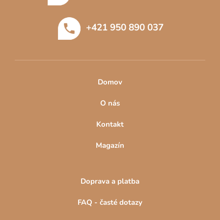
a
t
+421 950 890 037
í
Domov
O nás
Kontakt
Magazín
Doprava a platba
FAQ - časté dotazy