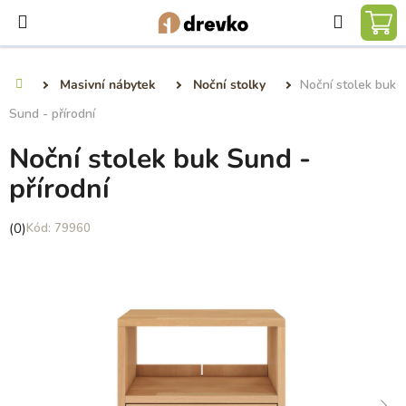
Přejít
Hledat
na
NÁ
obsah
KO
Masivní nábytek
Noční stolky
Noční stolek buk
Domů
Sund - přírodní
Noční stolek buk Sund -
přírodní
Průměrné
(0)
79960
hodnocení
produktu
je
0,0
z
5
hvězdiček.