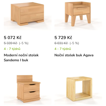
5 072 Kč
5 729 Kč
5 339 Kč
(–5 %)
6 031 Kč
(–5 %)
4 - 7 týdnů
4 - 7 týdnů
Moderní noční stolek
Noční stolek buk Agava
Sandemo I buk