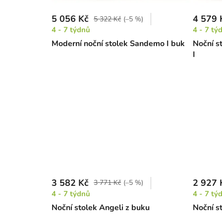
5 056 Kč
4 579 
5 322 Kč
(–5 %)
4 - 7 týdnů
4 - 7 tý
Moderní noční stolek Sandemo I buk
Noční s
I
3 582 Kč
2 927 
3 771 Kč
(–5 %)
4 - 7 týdnů
4 - 7 tý
Noční stolek Angeli z buku
Noční s