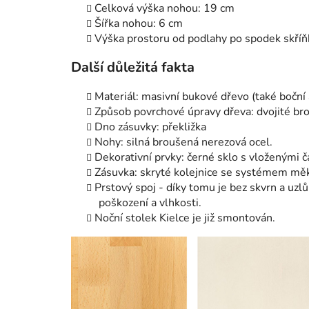
Celková výška nohou: 19 cm
Šířka nohou: 6 cm
Výška prostoru od podlahy po spodek skříň
Další důležitá fakta
Materiál: masivní bukové dřevo (také boční a
Způsob povrchové úpravy dřeva: dvojité bro
Dno zásuvky: překližka
Nohy: silná broušená nerezová ocel.
Dekorativní prvky: černé sklo s vloženými č
Zásuvka: skryté kolejnice se systémem měk
Prstový spoj - díky tomu je bez skvrn a uzlů
poškození a vlhkosti.
Noční stolek Kielce je již smontován.