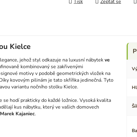
Tisk
Zeptat se
ou Kielce
elegance, jehož styl odkazuje na luxusní nábytek
ve
rafinovaně kombinovaný se zakřivenými
Vý
signové motivy v podobě geometrických vložek na
 Díky kovovým pilinám je tato skříňka jedinečná. Tyto
tmavou variantu nočního stolku Kielce.
Hl
se hodí prakticky do každé ložnice. Vysoká kvalita
Ší
udělají kus nábytku, který ve vašich domovech
l Marek Kajaniec
.
Ba