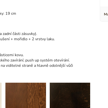
ky: 19 cm
Ma
 zadní části zásuvky).
ušení + mořidlo + 2 vrstvy laku.
ásticemi kovu.
kého zavírání; push up systém otevírání.
 na viditelné straně a hlavně odolnější vůči