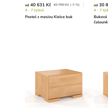
40 631 Kč
30 8
42 769 Kč
(–5 %)
od
od
4 - 7 týdnů
4 - 7 tý
Postel z masivu Kielce buk
Buková 
čalouně