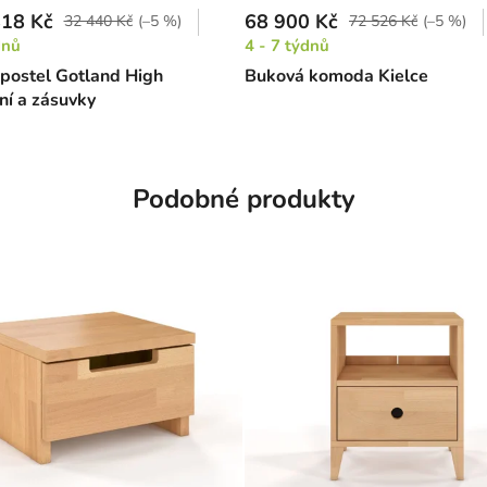
18 Kč
68 900 Kč
32 440 Kč
(–5 %)
72 526 Kč
(–5 %)
dnů
4 - 7 týdnů
postel Gotland High
Buková komoda Kielce
ní a zásuvky
Podobné produkty