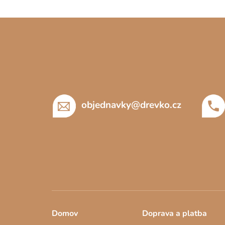
Z
á
p
a
t
í
objednavky
@
drevko.cz
Domov
Doprava a platba