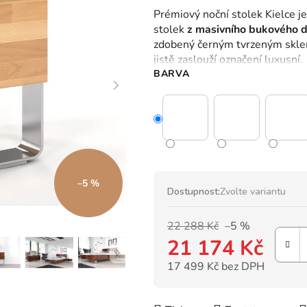
hodnocení
Prémiový noční stolek Kielce je
produktu
stolek
z masivního bukového 
je
zdobený černým tvrzeným sklem
0,0
jistě zaslouží označení luxusní.
z
BARVA
5
hvězdiček.
–5 %
Dostupnost:
Zvolte variantu
22 288 Kč
–5 %
21 174 Kč
17 499 Kč bez DPH
Měrná cena: