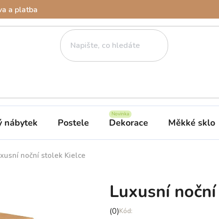
a a platba
ý nábytek
Postele
Dekorace
Měkké sklo
xusní noční stolek Kielce
Luxusní noční 
Průměrné
(0)