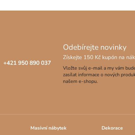
+421 950 890 037
Vložte svůj e-mail a my vám bu
zasílat informace o nových produ
našem e-shopu.
Masívní nábytek
Dekorace