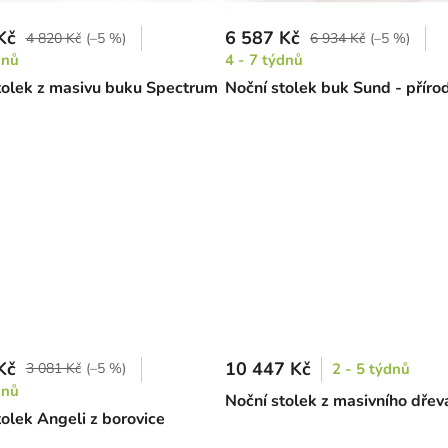
Kč
6 587 Kč
4 820 Kč
(–5 %)
6 934 Kč
(–5 %)
dnů
4 - 7 týdnů
tolek z masivu buku Spectrum
Noční stolek buk Sund - příro
Kč
10 447 Kč
3 081 Kč
(–5 %)
2 - 5 týdnů
dnů
Noční stolek z masivního dřev
tolek Angeli z borovice