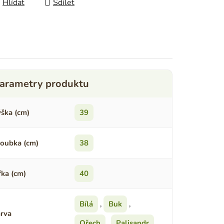
Hlídat
Sdílet
ška (cm)
39
oubka (cm)
38
řka (cm)
40
Bílá
,
Buk
,
rva
Ořech
,
Palisandr