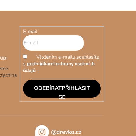
E-mail
Vložením e-mailu souhlasíte
s
podmínkami ochrany osobních
deme
údajů
ktech na
PŘIHLÁSIT
SE
@drevko.cz