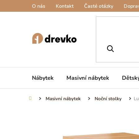
Přejít
O nás
Kontakt
Časté otázky
Doprav
na
obsah
Nábytek
Masivní nábytek
Dětsk
Masivní nábytek
Noční stolky
Lu
Domů