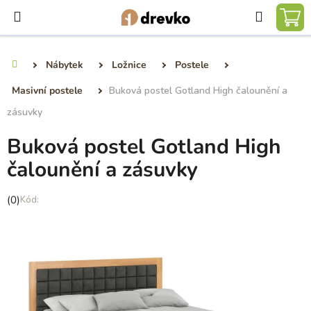
Přejít
Hledat
na
NÁ
obsah
KO
Nábytek
Ložnice
Postele
Domů
Masivní postele
Buková postel Gotland High čalounění a
zásuvky
Buková postel Gotland High
čalounění a zásuvky
Průměrné
(0)
hodnocení
produktu
je
0,0
z
5
hvězdiček.