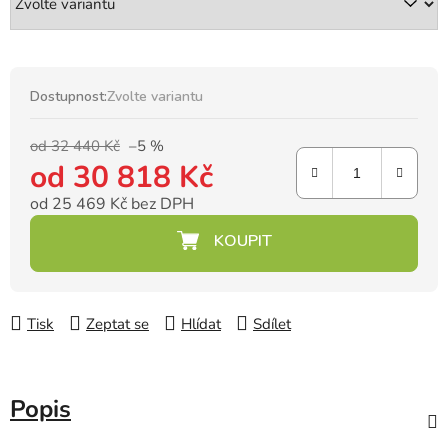
Dostupnost:
Zvolte variantu
od 32 440 Kč
–5 %
od
30 818 Kč
od
25 469 Kč
bez DPH
Měrná cena:
Tisk
Zeptat se
Hlídat
Sdílet
Popis