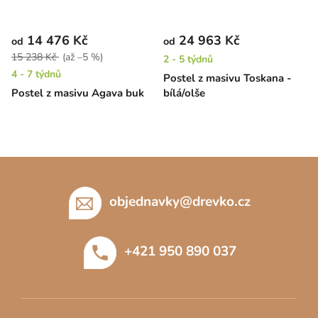
14 476 Kč
24 963 Kč
od
od
15 238 Kč
(až –5 %)
2 - 5 týdnů
4 - 7 týdnů
Postel z masivu Toskana -
Postel z masivu Agava buk
bílá/olše
Z
á
p
objednavky
@
drevko.cz
a
t
+421 950 890 037
í