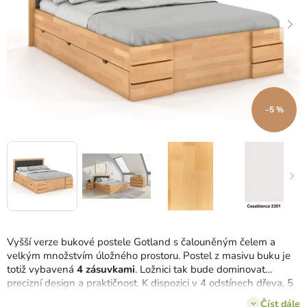
–5 %
Vyšší verze bukové postele Gotland s čalouněným čelem a
velkým množstvím úložného prostoru. Postel z masivu buku je
totiž vybavená
4 zásuvkami
. Ložnici tak bude dominovat
precizní design a praktičnost. K dispozici v 4 odstínech dřeva, 5
rozměrech a několika barvách čalounění.
Číst dále