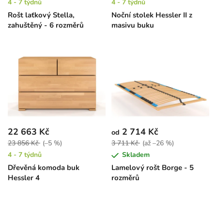
4 - 7 týdnů
4 - 7 týdnů
Rošt laťkový Stella,
Noční stolek Hessler II z
zahuštěný - 6 rozměrů
masivu buku
22 663 Kč
2 714 Kč
od
23 856 Kč
(–5 %)
3 711 Kč
(až –26 %)
4 - 7 týdnů
Skladem
Dřevěná komoda buk
Lamelový rošt Borge - 5
Hessler 4
rozměrů