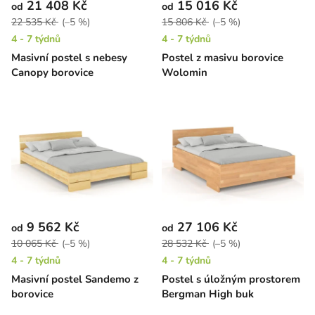
21 408 Kč
15 016 Kč
od
od
22 535 Kč
(–5 %)
15 806 Kč
(–5 %)
4 - 7 týdnů
4 - 7 týdnů
Masivní postel s nebesy
Postel z masivu borovice
Canopy borovice
Wolomin
9 562 Kč
27 106 Kč
od
od
10 065 Kč
(–5 %)
28 532 Kč
(–5 %)
4 - 7 týdnů
4 - 7 týdnů
Masivní postel Sandemo z
Postel s úložným prostorem
borovice
Bergman High buk