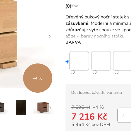
Průměrné
(0)
hodnocení
Dřevěný bukový noční stolek s 
produktu
zásuvkami
.
Moderní a minimali
je
zdůrazňuje výřez pouze ve spodn
0,0
až ze 4 barev nočního stolku.
z
BARVA
5
hvězdiček.
–4 %
Dostupnost:
Zvolte variantu
7 595 Kč
–4 %
7 216 Kč
5 964 Kč bez DPH