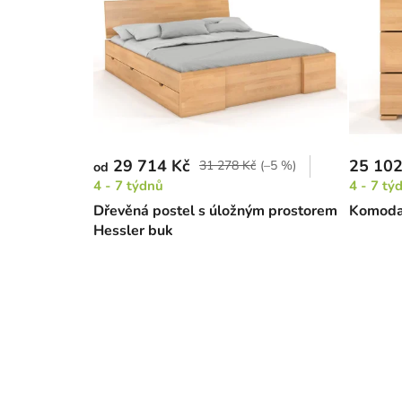
29 714 Kč
25 102
31 278 Kč
(–5 %)
od
4 - 7 týdnů
4 - 7 tý
Dřevěná postel s úložným prostorem
Komoda 
Hessler buk