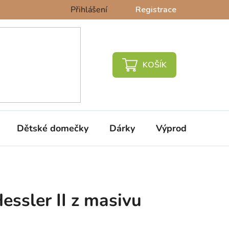
Přihlášení
Registrace
NÁKUPNÍ
KOŠÍK
Dětské domečky
Dárky
Výprodej %
essler II z masivu