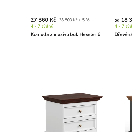
27 360 Kč
18 3
28 800 Kč
(–5 %)
od
4 - 7 týdnů
4 - 7 tý
Komoda z masivu buk Hessler 6
Dřevěná