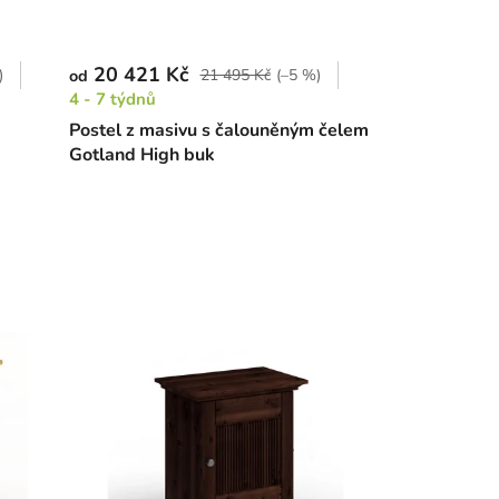
20 421 Kč
)
21 495 Kč
(–5 %)
od
4 - 7 týdnů
Postel z masivu s čalouněným čelem
Gotland High buk