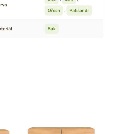
rva
Ořech
,
Palisandr
teriál
Buk