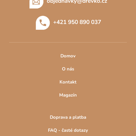
p
objednavky
@
drevko.cz
a
t
+421 950 890 037
í
Domov
O nás
Kontakt
Magazín
Doprava a platba
FAQ - časté dotazy