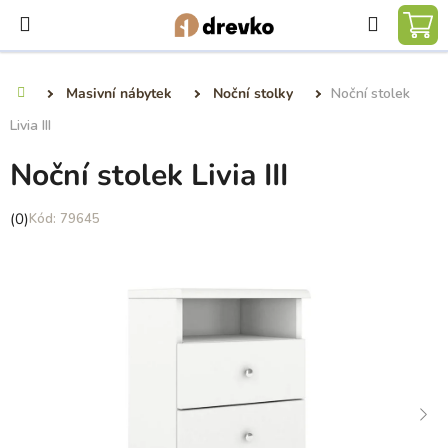
Přejít
Hledat
na
NÁ
obsah
KO
Masivní nábytek
Noční stolky
Noční stolek
Domů
Livia III
Noční stolek Livia III
Průměrné
(0)
79645
hodnocení
produktu
je
0,0
z
5
hvězdiček.