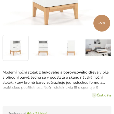
–5 %
Moderní noční stolek
z bukového a borovicového dřeva
v bílé
a přírodní barvě.
Jedná se v podstatě o skandinávský noční
stolek, který kromě barev zdůrazňuje jednoduchou formu a
praktickou použitelnost.
Noční stolek Livia III disponuje 3
prostornými zásuvkami a jednou poličkou.
Číst dále
Dostupnost:
4 - 7 týdnů