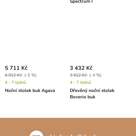
Spectrum I
5 711 Kč
3 432 Kč
6 012 Kč
(–5 %)
3 612 Kč
(–4 %)
4 - 7 týdnů
4 - 7 týdnů
Noční stolek buk Agava
Dřevěný noční stolek
Boverio buk
Z
á