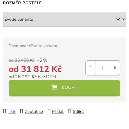
ROZMĚR POSTELE
Dostupnost:
Zvolte variantu
od 33 486 Kč
–5 %
od
31 812 Kč
od
26 291 Kč
bez DPH
Měrná cena:
Tisk
Zeptat se
Hlídat
Sdílet