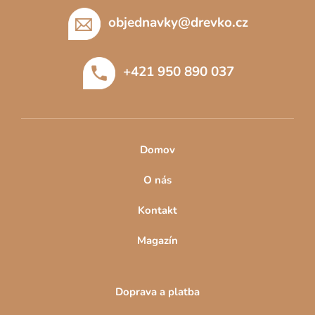
á
p
objednavky
@
drevko.cz
a
t
+421 950 890 037
í
Domov
O nás
Kontakt
Magazín
Doprava a platba