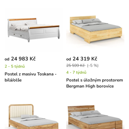
24 983 Kč
24 319 Kč
od
od
25 599 Kč
(–5 %)
2 - 5 týdnů
4 - 7 týdnů
Postel z masivu Toskana -
bílá/olše
Postel s úložným prostorem
Bergman High borovice