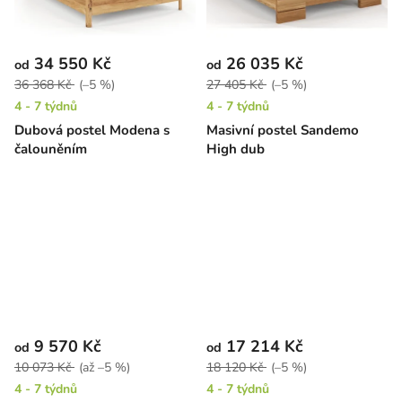
34 550 Kč
26 035 Kč
od
od
36 368 Kč
(–5 %)
27 405 Kč
(–5 %)
4 - 7 týdnů
4 - 7 týdnů
Dubová postel Modena s
Masivní postel Sandemo
čalouněním
High dub
9 570 Kč
17 214 Kč
od
od
10 073 Kč
(až –5 %)
18 120 Kč
(–5 %)
4 - 7 týdnů
4 - 7 týdnů