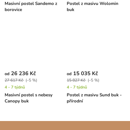
Masivní postel Sandemo z
Postel z masivu Wolomin
borovice
buk
26 236 Kč
15 035 Kč
od
od
27 617 Kč
(–5 %)
15 827 Kč
(–5 %)
4 - 7 týdnů
4 - 7 týdnů
Masivní postel s nebesy
Postel z masivu Sund buk -
Canopy buk
přírodní
Z