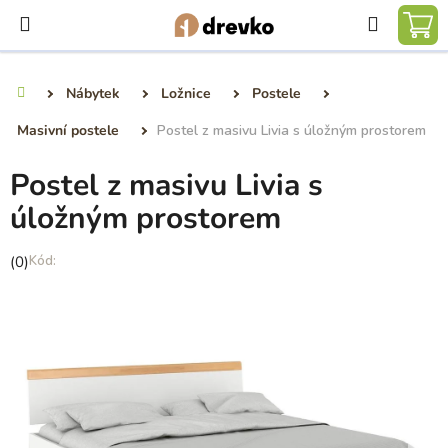
Přejít
Hledat
na
NÁ
obsah
KO
Nábytek
Ložnice
Postele
Domů
Masivní postele
Postel z masivu Livia s úložným prostorem
Postel z masivu Livia s
úložným prostorem
Průměrné
(0)
hodnocení
produktu
je
0,0
z
5
hvězdiček.