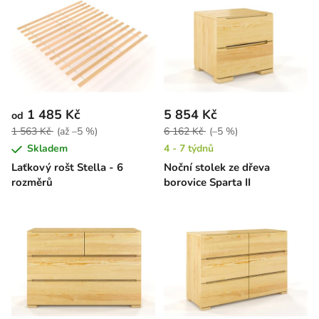
1 485 Kč
5 854 Kč
od
1 563 Kč
(až –5 %)
6 162 Kč
(–5 %)
Skladem
4 - 7 týdnů
Laťkový rošt Stella - 6
Noční stolek ze dřeva
rozměrů
borovice Sparta II