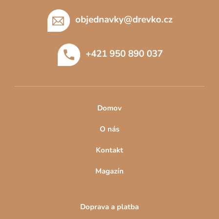
á
p
objednavky
@
drevko.cz
a
t
+421 950 890 037
í
Domov
O nás
Kontakt
Magazín
Doprava a platba