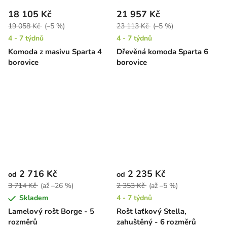
18 105 Kč
21 957 Kč
19 058 Kč
(–5 %)
23 113 Kč
(–5 %)
4 - 7 týdnů
4 - 7 týdnů
Komoda z masivu Sparta 4
Dřevěná komoda Sparta 6
borovice
borovice
2 716 Kč
2 235 Kč
od
od
3 714 Kč
(až –26 %)
2 353 Kč
(až –5 %)
Skladem
4 - 7 týdnů
Lamelový rošt Borge - 5
Rošt laťkový Stella,
rozměrů
zahuštěný - 6 rozměrů