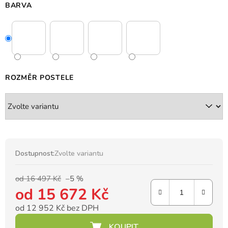
BARVA
ROZMĚR POSTELE
Dostupnost:
Zvolte variantu
od 16 497 Kč
–5 %
od
15 672 Kč
od
12 952 Kč
bez DPH
Měrná cena: