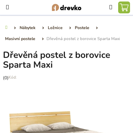
Přejít
Hledat
na
NÁ
obsah
KO
Nábytek
Ložnice
Postele
Domů
Masivní postele
Dřevěná postel z borovice Sparta Maxi
Dřevěná postel z borovice
Sparta Maxi
Průměrné
(0)
hodnocení
produktu
je
0,0
z
5
hvězdiček.