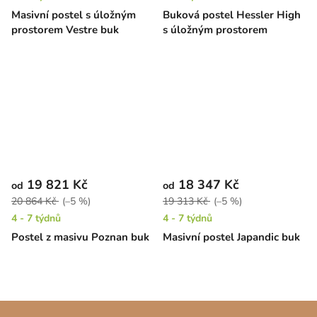
Masivní postel s úložným
Buková postel Hessler High
prostorem Vestre buk
s úložným prostorem
19 821 Kč
18 347 Kč
od
od
20 864 Kč
(–5 %)
19 313 Kč
(–5 %)
4 - 7 týdnů
4 - 7 týdnů
Postel z masivu Poznan buk
Masivní postel Japandic buk
Z