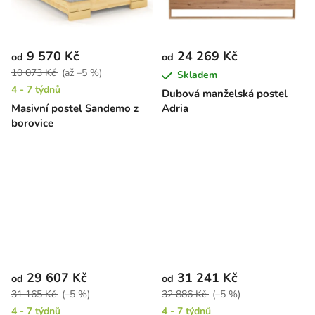
9 570 Kč
24 269 Kč
od
od
10 073 Kč
(až –5 %)
Skladem
4 - 7 týdnů
Dubová manželská postel
Masivní postel Sandemo z
Adria
borovice
29 607 Kč
31 241 Kč
od
od
31 165 Kč
(–5 %)
32 886 Kč
(–5 %)
4 - 7 týdnů
4 - 7 týdnů