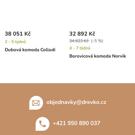
38 051 Kč
32 892 Kč
34 623 Kč
(–5 %)
2 - 5 týdnů
4 - 7 týdnů
Dubová komoda Collodi
Borovicová komoda Norvik
Z
á
p
objednavky
@
drevko.cz
a
t
+421 950 890 037
í