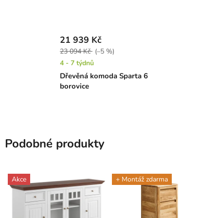
21 939 Kč
23 094 Kč
(–5 %)
4 - 7 týdnů
Dřevěná komoda Sparta 6
borovice
Podobné produkty
Akce
+ Montáž zdarma