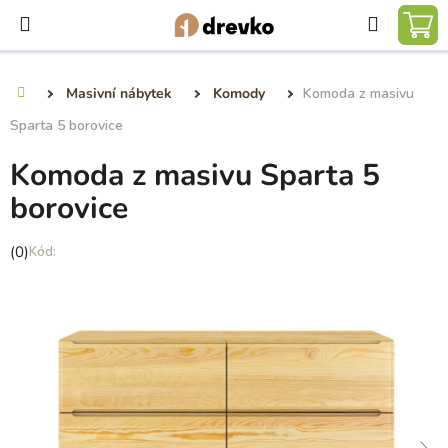
Přejít
Hledat
na
NÁ
obsah
KO
Masivní nábytek
Komody
Komoda z masivu
Domů
Sparta 5 borovice
Komoda z masivu Sparta 5
borovice
Průměrné
(0)
hodnocení
produktu
je
0,0
z
5
hvězdiček.