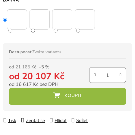
BARVA
Dostupnost:
Zvolte variantu
od 21 165 Kč
–5 %
od
20 107 Kč
od
16 617 Kč
bez DPH
Měrná cena:
Tisk
Zeptat se
Hlídat
Sdílet