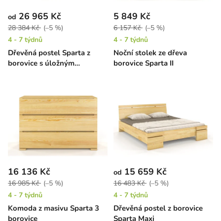
26 965 Kč
5 849 Kč
od
28 384 Kč
(–5 %)
6 157 Kč
(–5 %)
4 - 7 týdnů
4 - 7 týdnů
Dřevěná postel Sparta z
Noční stolek ze dřeva
borovice s úložným
borovice Sparta II
prostorem
16 136 Kč
15 659 Kč
od
16 985 Kč
(–5 %)
16 483 Kč
(–5 %)
4 - 7 týdnů
4 - 7 týdnů
Komoda z masivu Sparta 3
Dřevěná postel z borovice
borovice
Sparta Maxi