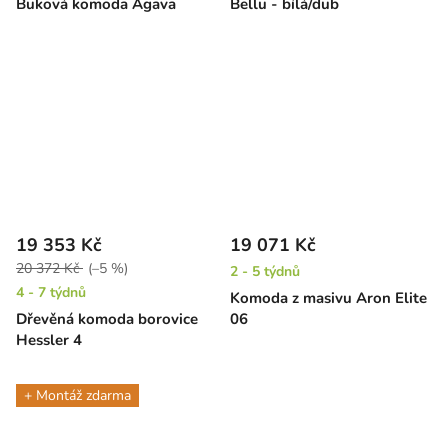
Buková komoda Agava
Bellu - bílá/dub
19 353 Kč
19 071 Kč
20 372 Kč
(–5 %)
2 - 5 týdnů
4 - 7 týdnů
Komoda z masivu Aron Elite
Dřevěná komoda borovice
06
Hessler 4
+ Montáž zdarma