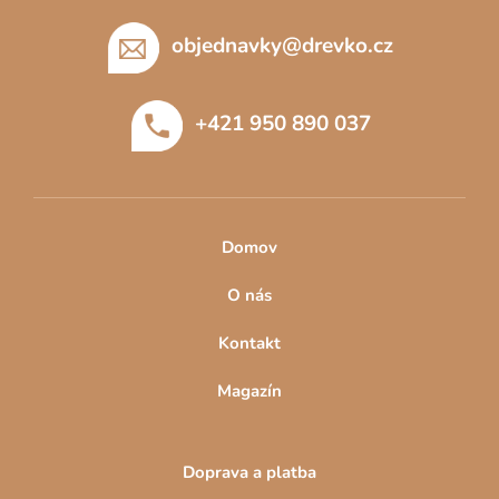
á
p
objednavky
@
drevko.cz
a
t
+421 950 890 037
í
Domov
O nás
Kontakt
Magazín
Doprava a platba