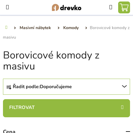
Přejít
Hledat
na
NÁ
obsah
KO
Masivní nábytek
Komody
Borovicové komody z
Domů
masivu
Borovicové komody z
masivu
Ř
Řadit podle:
Doporučujeme
a
z
e
n
í
p
Cena