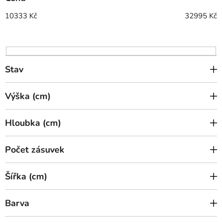
r
o
10333
Kč
32995
Kč
d
u
k
t
Stav
ů
Výška (cm)
Hloubka (cm)
Počet zásuvek
Šířka (cm)
Barva