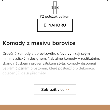
S
1
t
3
O
r
72
položek celkem
á
v
n
l
NAHORU
k
á
o
d
v
a
á
Komody z masivu borovice
c
n
í
í
Dřevěné komody z borovicového dřeva vynikají svým
p
minimalistickým designem. Nabízíme komody v rustikálním,
r
skandinávském i provensálském stylu. Komody disponují
v
velkým úložným prostorem, které poslouží pro dekorace,
k
oblečení, či další předměty.
y
v
Masivní komody jsou ideální do chodby, předsíně ale také
ý
ložnice. Borovice má antialergické účinky, proto je vhodná pro
Zobrazit více
p
alergiky. Vyberte si masivní komodu na nožičkách, kovovém
i
podstavci či v klasickém designu.
s
Z
u