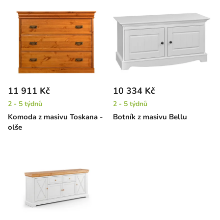
V
ý
p
i
s
p
r
11 911 Kč
10 334 Kč
o
2 - 5 týdnů
2 - 5 týdnů
d
Komoda z masivu Toskana -
Botník z masivu Bellu
u
olše
k
t
ů