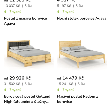
12 385 Kč
4 937 Kč
od
13 037 Kč
(–5 %)
5 197 Kč
(–5 %)
4 - 7 týdnů
4 - 7 týdnů
Postel z masivu borovice
Noční stolek borovice Agava
Agava
29 926 Kč
14 479 Kč
od
od
31 502 Kč
(–5 %)
15 241 Kč
(–5 %)
4 - 7 týdnů
4 - 7 týdnů
Borovicová postel Gotland
Masivní postel Radom z
High čalounění a úložný
borovice
prostor