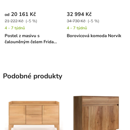
20 161 Kč
32 994 Kč
od
21 222 Kč
(–5 %)
34 730 Kč
(–5 %)
4 - 7 týdnů
4 - 7 týdnů
Postel z masivu s
Borovicová komoda Norvik
čalouněným čelem Frida
borovice
Podobné produkty