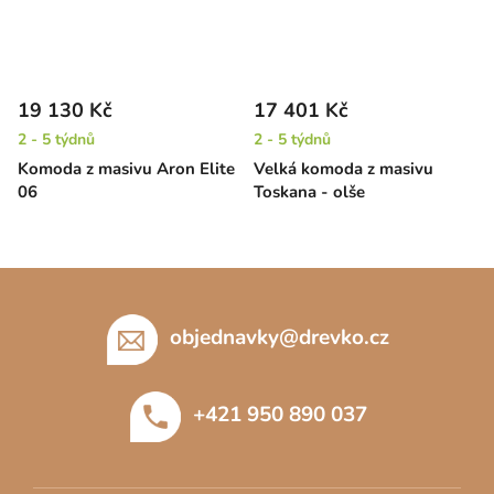
19 130 Kč
17 401 Kč
2 - 5 týdnů
2 - 5 týdnů
Komoda z masivu Aron Elite
Velká komoda z masivu
06
Toskana - olše
Z
á
p
objednavky
@
drevko.cz
a
t
+421 950 890 037
í