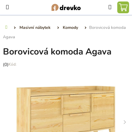
Přejít
Hledat
na
NÁ
obsah
KO
Masivní nábytek
Komody
Borovicová komoda
Domů
Agava
Borovicová komoda Agava
Průměrné
(0)
hodnocení
produktu
je
0,0
z
5
hvězdiček.