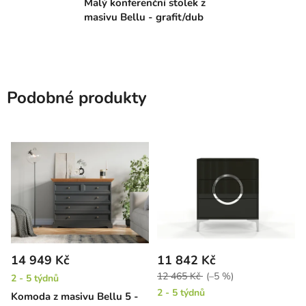
Malý konferenční stolek z
masivu Bellu - grafit/dub
Podobné produkty
14 949 Kč
11 842 Kč
12 465 Kč
(–5 %)
2 - 5 týdnů
2 - 5 týdnů
Komoda z masivu Bellu 5 -