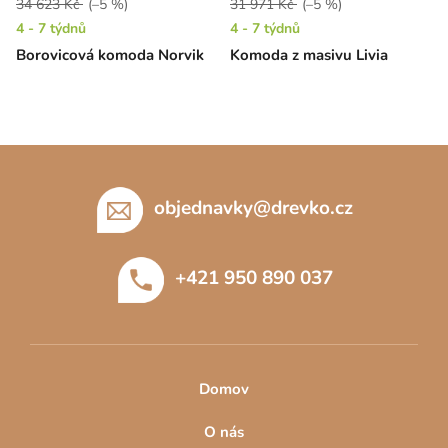
34 623 Kč
(–5 %)
31 971 Kč
(–5 %)
4 - 7 týdnů
4 - 7 týdnů
Borovicová komoda Norvik
Komoda z masivu Livia
Z
á
p
objednavky
@
drevko.cz
a
t
+421 950 890 037
í
Domov
O nás