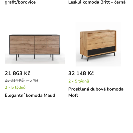
grafit/borovice
Lesklá komoda Britt - černá
21 863 Kč
32 148 Kč
23 014 Kč
(–5 %)
2 - 5 týdnů
2 - 5 týdnů
Prosklená dubová komoda
Elegantní komoda Maud
Moft