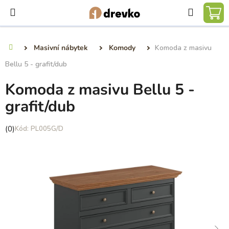
Přejít
Hledat
na
NÁ
obsah
KO
Masivní nábytek
Komody
Komoda z masivu
Domů
Bellu 5 - grafit/dub
Komoda z masivu Bellu 5 -
grafit/dub
Průměrné
(0)
PL005G/D
hodnocení
produktu
je
0,0
z
5
hvězdiček.