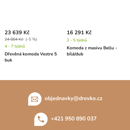
23 639 Kč
16 291 Kč
24 884 Kč
(–5 %)
2 - 5 týdnů
4 - 7 týdnů
Komoda z masivu Bellu -
Dřevěná komoda Vestre 5
bílá/dub
buk
Z
á
p
objednavky
@
drevko.cz
a
t
+421 950 890 037
í