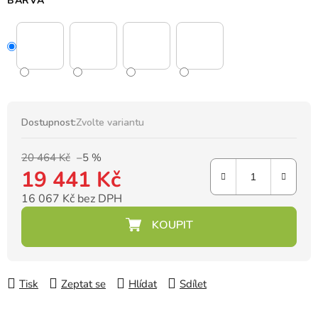
BARVA
Dostupnost:
Zvolte variantu
20 464 Kč
–5 %
19 441 Kč
16 067 Kč bez DPH
Měrná cena:
Tisk
Zeptat se
Hlídat
Sdílet