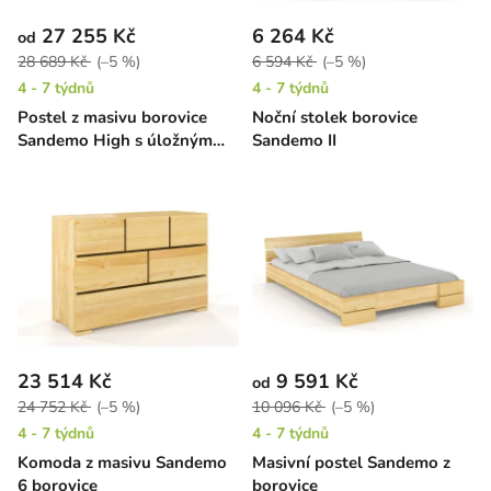
27 255 Kč
6 264 Kč
od
28 689 Kč
(–5 %)
6 594 Kč
(–5 %)
4 - 7 týdnů
4 - 7 týdnů
Postel z masivu borovice
Noční stolek borovice
Sandemo High s úložným
Sandemo II
prostorem
23 514 Kč
9 591 Kč
od
24 752 Kč
(–5 %)
10 096 Kč
(–5 %)
4 - 7 týdnů
4 - 7 týdnů
Komoda z masivu Sandemo
Masivní postel Sandemo z
6 borovice
borovice