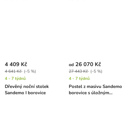
4 409 Kč
26 070 Kč
od
4 641 Kč
(–5 %)
27 443 Kč
(–5 %)
4 - 7 týdnů
4 - 7 týdnů
Dřevěný noční stolek
Postel z masivu Sandemo
Sandemo I borovice
borovice s úložným
prostorem