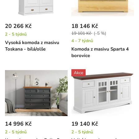
20 266 Kč
18 146 Kč
19 101 Kč
(–5 %)
2 - 5 týdnů
4 - 7 týdnů
Vysoká komoda z masivu
Toskana - bílá/olše
Komoda z masivu Sparta 4
borovice
Akce
14 996 Kč
19 140 Kč
2 - 5 týdnů
2 - 5 týdnů