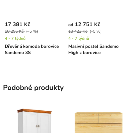
17 381 Kč
12 751 Kč
od
18 296 Kč
(–5 %)
13 422 Kč
(–5 %)
4 - 7 týdnů
4 - 7 týdnů
Dřevěná komoda borovice
Masivní postel Sandemo
Sandemo 3S
High z borovice
Podobné produkty