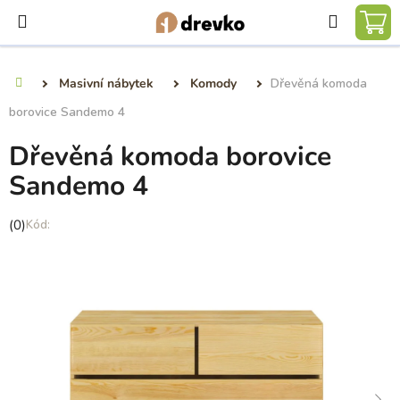
Přejít
Hledat
na
NÁ
obsah
KO
Masivní nábytek
Komody
Dřevěná komoda
Domů
borovice Sandemo 4
Dřevěná komoda borovice
Sandemo 4
Průměrné
(0)
hodnocení
produktu
je
0,0
z
5
hvězdiček.