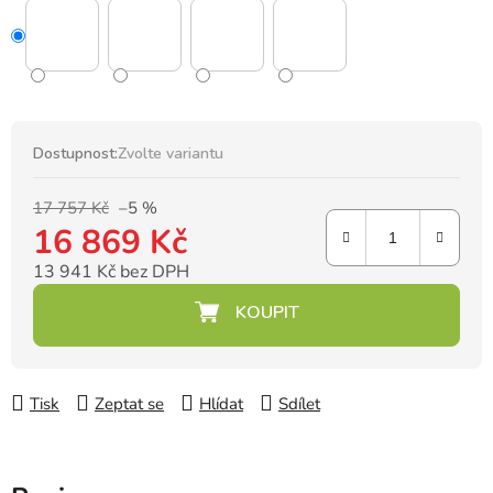
Dostupnost:
Zvolte variantu
17 757 Kč
–5 %
16 869 Kč
13 941 Kč bez DPH
Měrná cena:
Tisk
Zeptat se
Hlídat
Sdílet