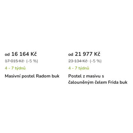
16 164 Kč
21 977 Kč
od
od
17 015 Kč
(–5 %)
23 134 Kč
(–5 %)
4 - 7 týdnů
4 - 7 týdnů
Masivní postel Radom buk
Postel z masivu s
čalouněným čelem Frida buk