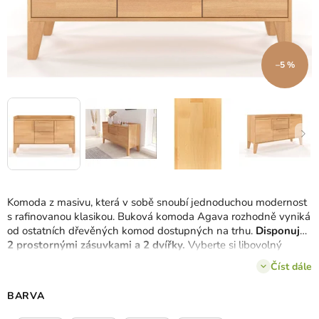
–5 %
Komoda z masivu, která v sobě snoubí jednoduchou modernost
s rafinovanou klasikou. Buková komoda Agava rozhodně vyniká
od ostatních dřevěných komod dostupných na trhu.
Disponuje
2 prostornými zásuvkami a 2 dvířky.
Vyberte si libovolný
barevný odstín komody.
Číst dále
BARVA