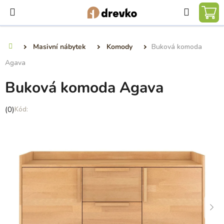
Přejít
Hledat
na
NÁ
obsah
KO
Masivní nábytek
Komody
Buková komoda
Domů
Agava
Buková komoda Agava
Průměrné
(0)
hodnocení
produktu
je
0,0
z
5
hvězdiček.