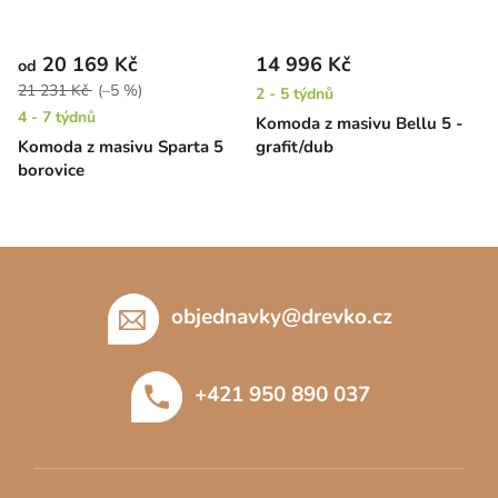
20 169 Kč
14 996 Kč
od
21 231 Kč
(–5 %)
2 - 5 týdnů
4 - 7 týdnů
Komoda z masivu Bellu 5 -
Komoda z masivu Sparta 5
grafit/dub
borovice
Z
á
p
objednavky
@
drevko.cz
a
t
+421 950 890 037
í