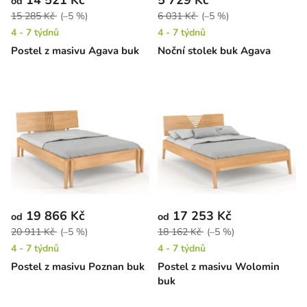
14 521 Kč
5 729 Kč
od
15 285 Kč
(–5 %)
6 031 Kč
(–5 %)
4 - 7 týdnů
4 - 7 týdnů
Postel z masivu Agava buk
Noční stolek buk Agava
19 866 Kč
17 253 Kč
od
od
20 911 Kč
(–5 %)
18 162 Kč
(–5 %)
4 - 7 týdnů
4 - 7 týdnů
Postel z masivu Poznan buk
Postel z masivu Wolomin
buk