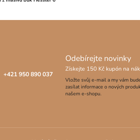
+421 950 890 037
Vložte svůj e-mail a my vám bu
zasílat informace o nových produ
našem e-shopu.