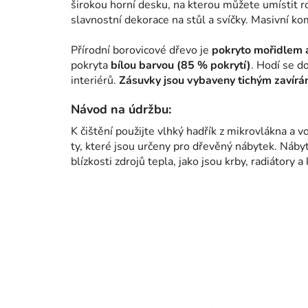
širokou horní desku, na kterou můžete umístit ro
slavnostní dekorace na stůl a svíčky. Masivní k
Přírodní borovicové dřevo je
pokryto mořidlem 
pokryta
bílou barvou
(85 % pokrytí)
. Hodí se d
interiérů.
Zásuvky jsou vybaveny tichým zavírá
Návod na údržbu:
K čištění použijte vlhký hadřík z mikrovlákna a v
ty, které jsou určeny pro dřevěný nábytek. Náb
blízkosti zdrojů tepla, jako jsou krby, radiátory 