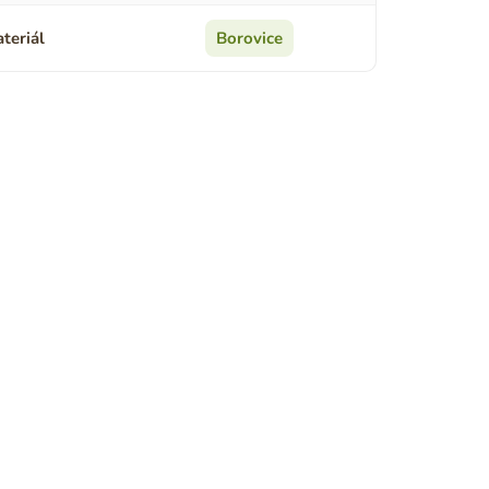
teriál
Borovice