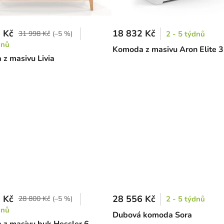
 Kč
18 832 Kč
31 998 Kč
(–5 %)
2 - 5 týdnů
dnů
Komoda z masivu Aron Elite 3
z masivu Livia
 Kč
28 556 Kč
28 800 Kč
(–5 %)
2 - 5 týdnů
dnů
Dubová komoda Sora
z masivu buk Hessler 6