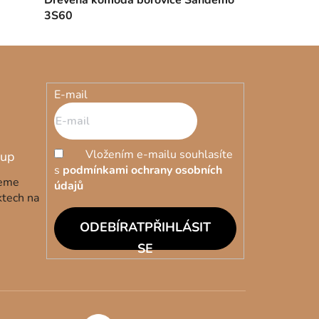
3S60
E-mail
Vložením e-mailu souhlasíte
s
podmínkami ochrany osobních
deme
údajů
ktech na
PŘIHLÁSIT
SE