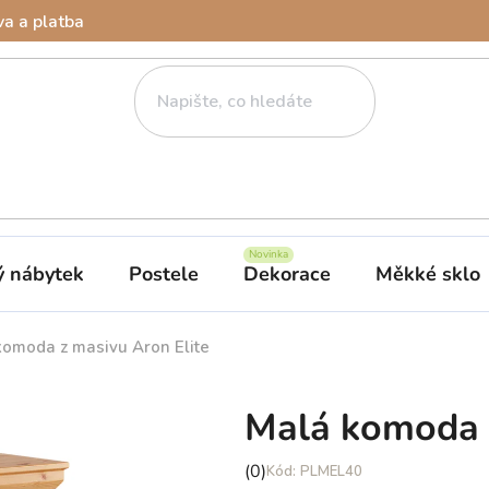
a a platba
ý nábytek
Postele
Dekorace
Měkké sklo
komoda z masivu Aron Elite
Malá komoda z
Průměrné
(0)
PLMEL40