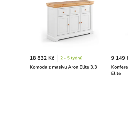
18 832 Kč
9 149 
2 - 5 týdnů
Komoda z masivu Aron Elite 3.3
Konfere
Elite