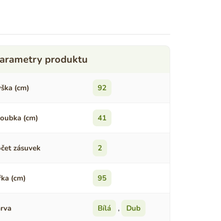
ška (cm)
92
oubka (cm)
41
čet zásuvek
2
řka (cm)
95
rva
Bílá
,
Dub