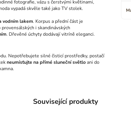
dinné fotografie, vázu s čerstvými květinami,
omoda vypadá skvěle také jako TV stolek.
Ma
a vodním lakem
. Korpus a přední část je
o provensálských i skandinávských
ním
. Dřevěné úchyty dodávají vitríně eleganci.
odu. Nepotřebujete silné čisticí prostředky, postačí
ytek
neumísťujte na přímé sluneční světlo
ani do
a kamna.
Související produkty