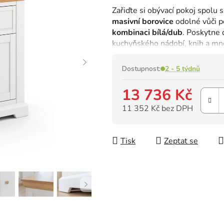
hodnocení
Zařiďte si obývací pokoj spolu 
produktu
masivní borovice
odolné vůči p
je
kombinaci bílá/dub
.
Poskytne d
0,0
kuchyňského nádobí, knih a mn
z
5
hvězdiček.
Dostupnost:
2 - 5 týdnů
13 736 Kč
11 352 Kč bez DPH
Měrná cena:
Tisk
Zeptat se