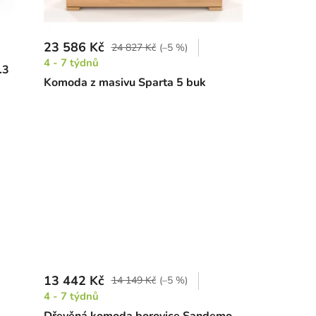
23 586 Kč
24 827 Kč
(–5 %)
4 - 7 týdnů
.3
Komoda z masivu Sparta 5 buk
13 442 Kč
14 149 Kč
(–5 %)
4 - 7 týdnů
Dřevěná komoda borovice Sandemo