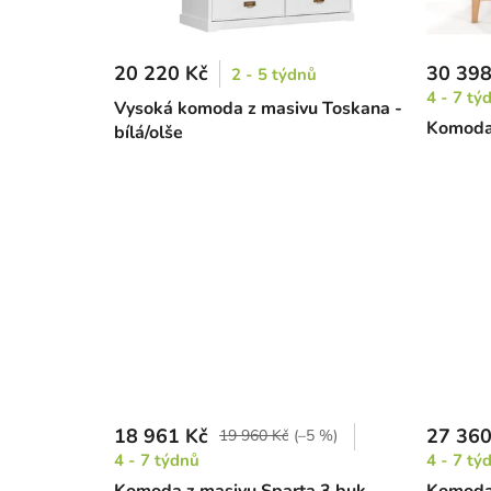
20 220 Kč
30 398
2 - 5 týdnů
4 - 7 tý
Vysoká komoda z masivu Toskana -
Komoda 
bílá/olše
18 961 Kč
27 360
19 960 Kč
(–5 %)
4 - 7 týdnů
4 - 7 tý
Komoda z masivu Sparta 3 buk
Komoda 