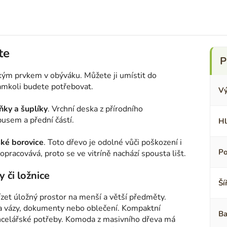
te
ckým prvkem v obýváku. Můžete ji umístit do
kamkoli budete potřebovat.
Vý
íňky a šuplíky
. Vrchní deska z přírodního
usem a přední částí.
Hl
ské borovice
. Toto dřevo je odolné vůči poškození i
Po
pracovává, proto se ve vitríně nachází spousta lišt.
či ložnice
Ší
zet úložný prostor na menší a větší předměty.
e a vázy, dokumenty nebo oblečení. Kompaktní
Ba
kancelářské potřeby. Komoda z masivního dřeva má