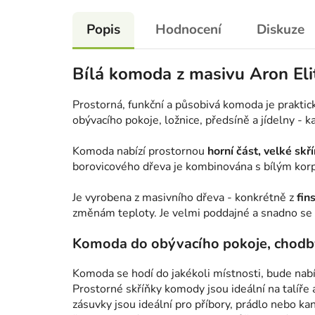
Popis
Hodnocení
Diskuze
Bílá komoda z masivu Aron Eli
Prostorná, funkční a působivá komoda je prakti
obývacího pokoje, ložnice, předsíně a jídelny - 
Komoda nabízí prostornou
horní část, velké skř
borovicového dřeva je kombinována s bílým korp
Je vyrobena z masivního dřeva - konkrétně z
fin
změnám teploty. Je velmi poddajné a snadno se o
Komoda do obývacího pokoje, chodby 
Komoda se hodí do jakékoli místnosti, bude nabí
Prostorné skříňky komody jsou ideální na talíř
zásuvky jsou ideální pro příbory, prádlo nebo 