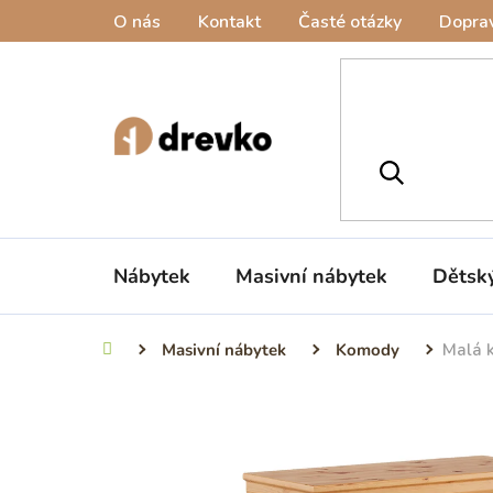
Přejít
O nás
Kontakt
Časté otázky
Doprav
na
obsah
Nábytek
Masivní nábytek
Dětsk
Masivní nábytek
Komody
Malá 
Domů