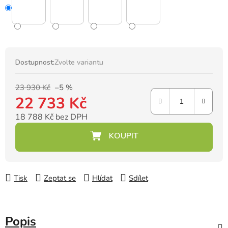
Dostupnost:
Zvolte variantu
23 930 Kč
–5 %
22 733 Kč
18 788 Kč bez DPH
Měrná cena:
Tisk
Zeptat se
Hlídat
Sdílet
Popis