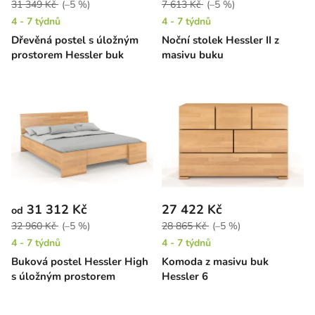
31 349 Kč
(–5 %)
7 613 Kč
(–5 %)
4 - 7 týdnů
4 - 7 týdnů
Dřevěná postel s úložným
Noční stolek Hessler II z
prostorem Hessler buk
masivu buku
31 312 Kč
27 422 Kč
od
32 960 Kč
(–5 %)
28 865 Kč
(–5 %)
4 - 7 týdnů
4 - 7 týdnů
Buková postel Hessler High
Komoda z masivu buk
s úložným prostorem
Hessler 6