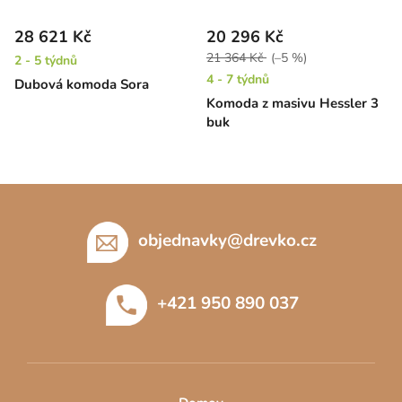
28 621 Kč
20 296 Kč
21 364 Kč
(–5 %)
2 - 5 týdnů
4 - 7 týdnů
Dubová komoda Sora
Komoda z masivu Hessler 3
buk
Z
á
p
objednavky
@
drevko.cz
a
t
+421 950 890 037
í