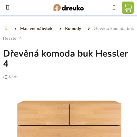
Přejít
Hledat
na
NÁ
obsah
KO
Masivní nábytek
Komody
Dřevěná komoda buk
Domů
Hessler 4
Dřevěná komoda buk Hessler
4
Průměrné
(0)
hodnocení
produktu
je
0,0
z
5
hvězdiček.