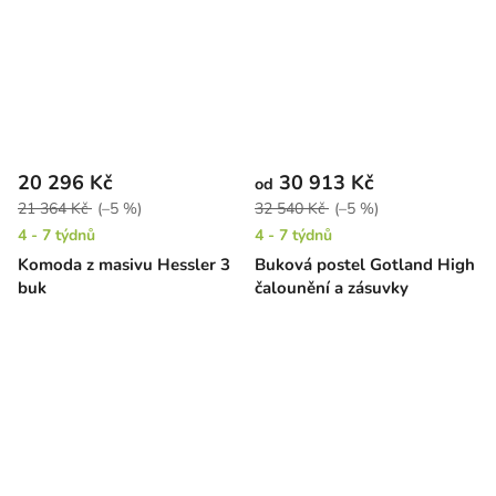
20 296 Kč
30 913 Kč
od
21 364 Kč
(–5 %)
32 540 Kč
(–5 %)
4 - 7 týdnů
4 - 7 týdnů
Komoda z masivu Hessler 3
Buková postel Gotland High
buk
čalounění a zásuvky