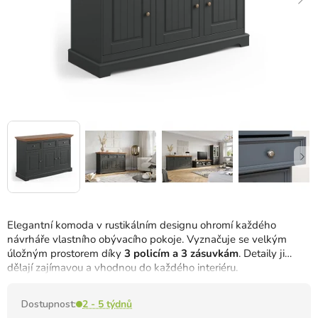
Elegantní komoda v rustikálním designu ohromí každého
návrháře vlastního obývacího pokoje.
Vyznačuje se velkým
úložným prostorem díky
3 policím a 3 zásuvkám
.
Detaily ji
dělají zajímavou a vhodnou do každého interiéru.
Dostupnost:
2 - 5 týdnů