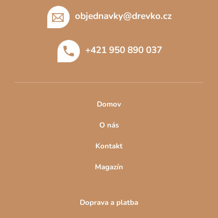
á
p
objednavky
@
drevko.cz
a
t
+421 950 890 037
í
Domov
O nás
Kontakt
Magazín
Doprava a platba