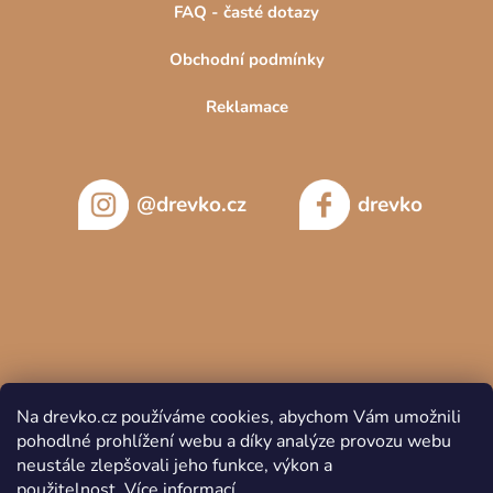
FAQ - časté dotazy
Obchodní podmínky
Reklamace
@drevko.cz
drevko
Na drevko.cz používáme cookies, abychom Vám umožnili
pohodlné prohlížení webu a díky analýze provozu webu
neustále zlepšovali jeho funkce, výkon a
použitelnost.
Více informací