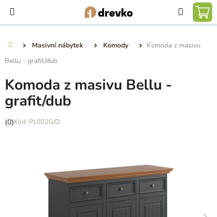
Přejít
Hledat
na
NÁ
obsah
KO
Masivní nábytek
Komody
Komoda z masivu
Domů
Bellu - grafit/dub
Komoda z masivu Bellu -
grafit/dub
Průměrné
(0)
PL002G/D
hodnocení
produktu
je
0,0
z
5
hvězdiček.