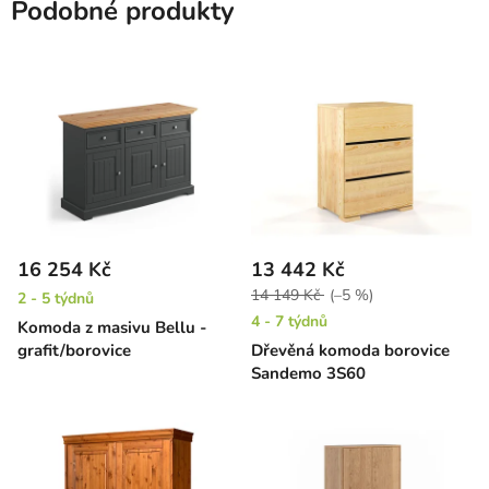
Podobné produkty
16 254 Kč
13 442 Kč
14 149 Kč
(–5 %)
2 - 5 týdnů
4 - 7 týdnů
Komoda z masivu Bellu -
grafit/borovice
Dřevěná komoda borovice
Sandemo 3S60