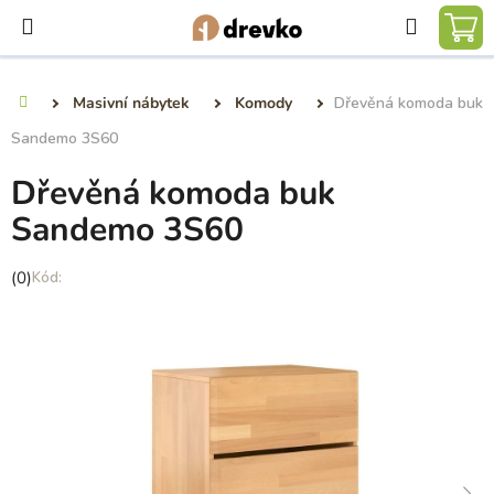
Přejít
Hledat
na
NÁ
obsah
KO
Masivní nábytek
Komody
Dřevěná komoda buk
Domů
Sandemo 3S60
Dřevěná komoda buk
Sandemo 3S60
Průměrné
(0)
hodnocení
produktu
je
0,0
z
5
hvězdiček.