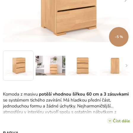
–5 %
Komoda z masivu
potěší vhodnou šířkou 60 cm a 3 zásuvkami
se systémem tichého zavírání. Má hladkou přední část,
jednoduchou formu a žádné úchytky. Nejharmoničtější
atmosféru v interiéru vytvoří spolu s ostatním nábytkem z
kolekce Sandemo.
Číst dále