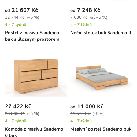
21 607 Kč
7 248 Kč
od
od
22 744 Kč
(–5 %)
7 630 Kč
(až –5 %)
4 - 7 týdnů
4 - 7 týdnů
Postel z masivu Sandemo
Noční stolek buk Sandemo II
buk s úložným prostorem
27 422 Kč
11 000 Kč
od
28 865 Kč
(–5 %)
11 579 Kč
(–5 %)
4 - 7 týdnů
4 - 7 týdnů
Komoda z masivu Sandemo
Masivní postel Sandemo buk
6 buk