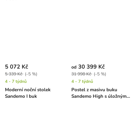
5 072 Kč
30 399 Kč
od
5 339 Kč
(–5 %)
31 998 Kč
(–5 %)
4 - 7 týdnů
4 - 7 týdnů
Moderní noční stolek
Postel z masivu buku
Sandemo I buk
Sandemo High s úložným
prostorem