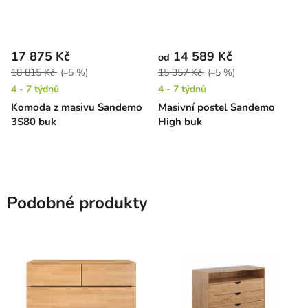
17 875 Kč
14 589 Kč
od
18 815 Kč
(–5 %)
15 357 Kč
(–5 %)
4 - 7 týdnů
4 - 7 týdnů
Komoda z masivu Sandemo
Masivní postel Sandemo
3S80 buk
High buk
Podobné produkty