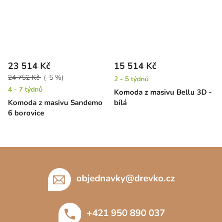
23 514 Kč
15 514 Kč
24 752 Kč
(–5 %)
2 - 5 týdnů
4 - 7 týdnů
Komoda z masivu Bellu 3D -
Komoda z masivu Sandemo
bílá
6 borovice
Z
á
p
objednavky
@
drevko.cz
a
t
+421 950 890 037
í