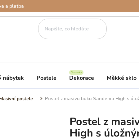
a a platba
ý nábytek
Postele
Dekorace
Měkké sklo
Masivní postele
Postel z masivu buku Sandemo High s úl
Postel z mas
High s úložn