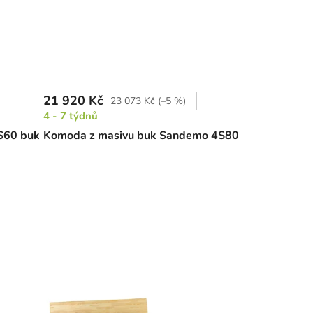
21 920 Kč
23 073 Kč
(–5 %)
4 - 7 týdnů
S60 buk
Komoda z masivu buk Sandemo 4S80