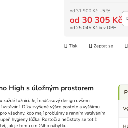
od 31 900 Kč
–5 %
od
30 305 Kč
od
25 045 Kč
bez DPH
Měrná cena:
Tisk
Zeptat se
mo High s úložným prostorem
 každé ložnici. Její nadčasový design ovšem
í vstávání. Díky zvýšené výšce postele a vyššímu
Vý
 pro všechny, kdo mají problémy s ranním vstáváním
tupeň hygieny lůžka. Roztoči a nečistoty se totiž
, jak je tomu u nižšího nábytku.
Hl