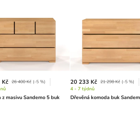
 Kč
20 233 Kč
26 400 Kč
(–5 %)
21 298 Kč
(–5 %)
dnů
4 - 7 týdnů
 z masivu Sandemo 5 buk
Dřevěná komoda buk Sandem