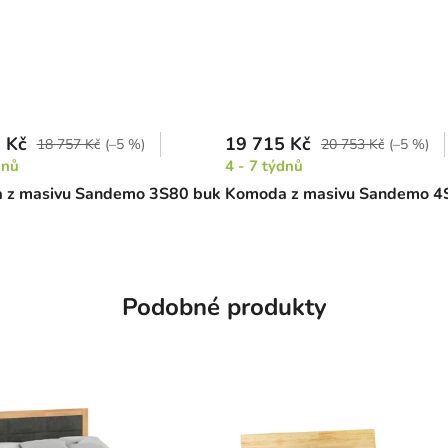
 Kč
19 715 Kč
18 757 Kč
(–5 %)
20 753 Kč
(–5 %)
dnů
4 - 7 týdnů
 z masivu Sandemo 3S80 buk
Komoda z masivu Sandemo 4
Podobné produkty