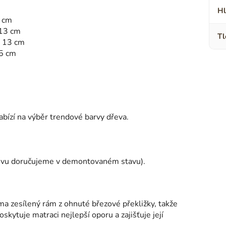
Hl
5 cm
 13 cm
Tl
: 13 cm
,5 cm
bízí na výběr trendové barvy dřeva.
sivu doručujeme v demontovaném stavu).
 zesílený rám z ohnuté březové překližky, takže
kytuje matraci nejlepší oporu a zajišťuje její