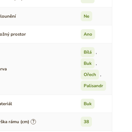
lounění
Ne
ožný prostor
Ano
Bílá
,
Buk
,
rva
Ořech
,
Palisandr
teriál
Buk
ška rámu (cm)
?
38