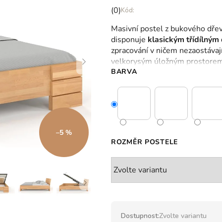
Průměrné
(0)
hodnocení
Masivní postel z bukového dře
produktu
disponuje
klasickým třídílný
je
zpracování v ničem nezaostávají 
0,0
velkorysým úložným prostorem
z
BARVA
5
hvězdiček.
–5 %
ROZMĚR POSTELE
Dostupnost:
Zvolte variantu