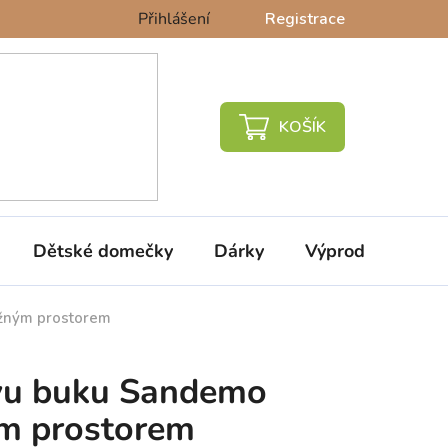
Přihlášení
Registrace
NÁKUPNÍ
KOŠÍK
Dětské domečky
Dárky
Výprodej %
ožným prostorem
ivu buku Sandemo
ým prostorem