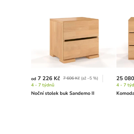
7 226 Kč
25 080
7 606 Kč
(až –5 %)
od
4 - 7 týdnů
4 - 7 tý
Noční stolek buk Sandemo II
Komoda