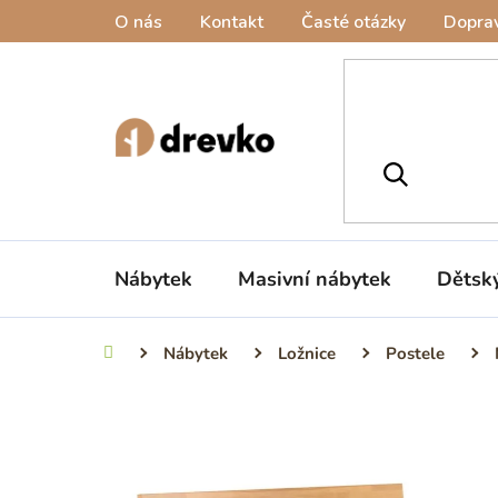
Přejít
O nás
Kontakt
Časté otázky
Doprav
na
obsah
Nábytek
Masivní nábytek
Dětsk
Nábytek
Ložnice
Postele
Domů