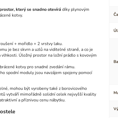
prostor, který se snadno otevírá
díky plynovým
Ča
rácené kotvy.
Úl
roušení + mořidlo + 2 vrstvy laku.
omu je bez skvrn a uzlů na viditelné straně, a co je
 a vlhkosti. Úložný prostor na ložní prádlo s kovovým
Ba
brácené kotvy pro snadné zvedání rámu.
jeho spodní moduly jsou navzájem spojeny pomocí
telné, mohou být vyrobeny také z borovicového
Ma
ů vytváří mimořádně solidní celek nejvyšší kvality
traktivní a příznivou cenu nábytku.
Vý
postele