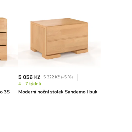
5 056 Kč
5 322 Kč
(–5 %)
4 - 7 týdnů
o 3S
Moderní noční stolek Sandemo I buk