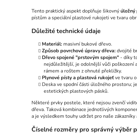
Tento praktický aspekt doplňuje šikovný
úložný 
pístům a speciální plastové rukojeti ve tvaru ob
Důležité technické údaje
Materiál:
masivní bukové dřevo.
Způsob povrchové úpravy dřeva:
dvojité b
Dřevo spojené "prstovým spojem"
- díky t
nejdůležitější, je odolnější vůči poškození
rámem a roštem z ohnuté překližky.
Plynové písty a plastová rukojeť
ve tvaru o
Deska ve spodní části úložného prostoru; 
estetických plastových pásků.
Některé prvky postele, které nejsou zvenčí vidi
dřeva. Taková kombinace jednotlivých komponent
a je výsledkem touhy udržet pro naše zákazníky a
Číselné rozměry pro správný výběr 