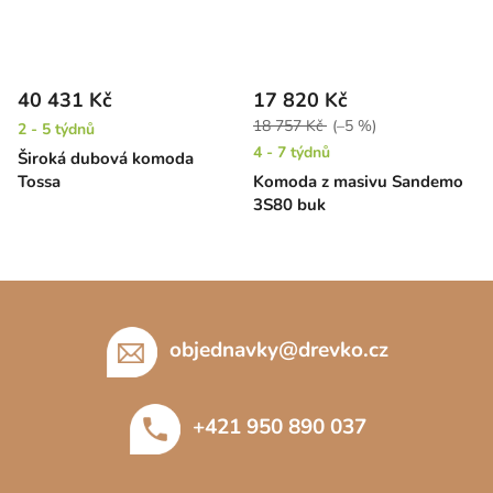
40 431 Kč
17 820 Kč
18 757 Kč
(–5 %)
2 - 5 týdnů
4 - 7 týdnů
Široká dubová komoda
Tossa
Komoda z masivu Sandemo
3S80 buk
Z
á
p
objednavky
@
drevko.cz
a
t
+421 950 890 037
í