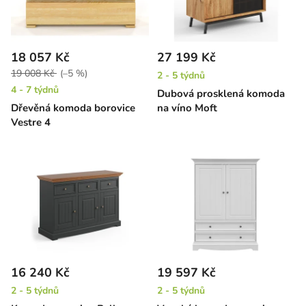
18 057 Kč
27 199 Kč
19 008 Kč
(–5 %)
2 - 5 týdnů
4 - 7 týdnů
Dubová prosklená komoda
Dřevěná komoda borovice
na víno Moft
Vestre 4
16 240 Kč
19 597 Kč
2 - 5 týdnů
2 - 5 týdnů