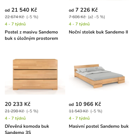
21 540 Kč
7 226 Kč
od
od
22 674 Kč
(–5 %)
7 606 Kč
(až –5 %)
4 - 7 týdnů
4 - 7 týdnů
Postel z masivu Sandemo
Noční stolek buk Sandemo II
buk s úložným prostorem
20 233 Kč
10 966 Kč
od
21 298 Kč
(–5 %)
11 543 Kč
(–5 %)
4 - 7 týdnů
4 - 7 týdnů
Dřevěná komoda buk
Masivní postel Sandemo buk
Sandemo 3S