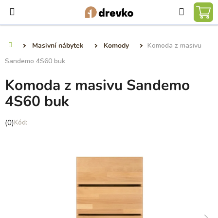
Přejít
Hledat
na
NÁ
obsah
KO
Masivní nábytek
Komody
Komoda z masivu
Domů
Sandemo 4S60 buk
Komoda z masivu Sandemo
4S60 buk
Průměrné
(0)
hodnocení
produktu
je
0,0
z
5
hvězdiček.