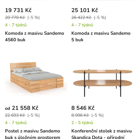
19 731 Kč
25 101 Kč
20 770 Kč
(–5 %)
26 422 Kč
(–5 %)
4 - 7 týdnů
4 - 7 týdnů
Komoda z masivu Sandemo
Komoda z masivu Sandemo
4S60 buk
5 buk
21 558 Kč
8 546 Kč
od
22 693 Kč
(–5 %)
8 996 Kč
(–5 %)
4 - 7 týdnů
2 - 5 týdnů
Postel z masivu Sandemo
Konferenční stolek z masivu
buk s úložným prostorem
Skandica Dota - přírodní