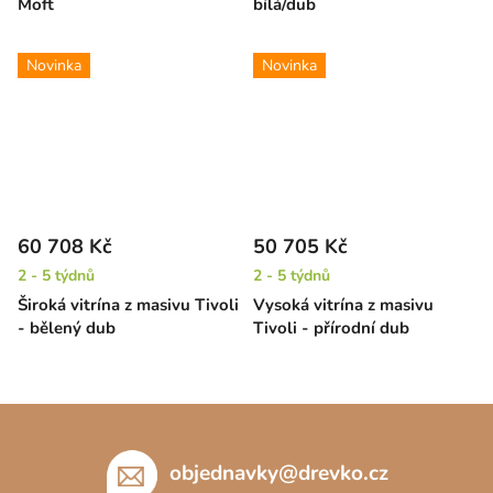
Moft
bílá/dub
Novinka
Novinka
60 708 Kč
50 705 Kč
2 - 5 týdnů
2 - 5 týdnů
Široká vitrína z masivu Tivoli
Vysoká vitrína z masivu
- bělený dub
Tivoli - přírodní dub
Z
á
p
objednavky
@
drevko.cz