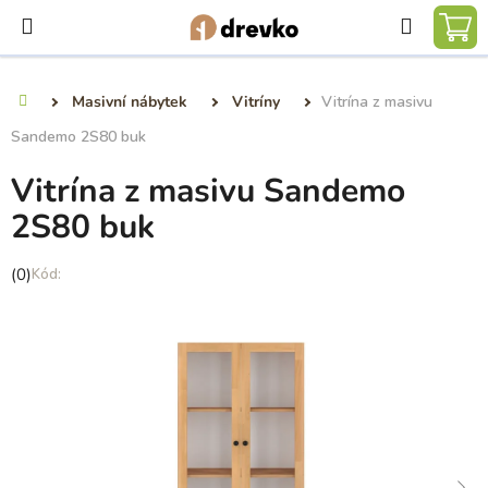
Přejít
Hledat
na
NÁ
obsah
KO
Masivní nábytek
Vitríny
Vitrína z masivu
Domů
Sandemo 2S80 buk
Vitrína z masivu Sandemo
2S80 buk
Průměrné
(0)
hodnocení
produktu
je
0,0
z
5
hvězdiček.