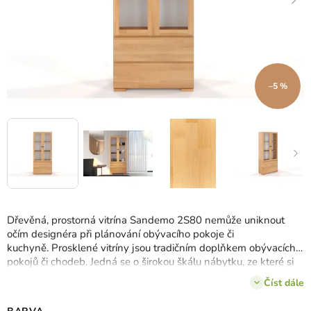
–5 %
Dřevěná, prostorná vitrína Sandemo 2S80 nemůže uniknout
očím designéra při plánování obývacího pokoje či
kuchyně.
Prosklené vitríny jsou tradičním doplňkem obývacích
pokojů či chodeb.
Jedná se o širokou škálu nábytku, ze které si
můžeme vybrat kus, který vám nejvíce vyhovuje.
Jednou z
Číst dále
možností je také masivní vitrína Sandemo 2S80, která nabízí
3
police
a
2 zásuvky
pro uskladnění všeho, co je blízké vašemu