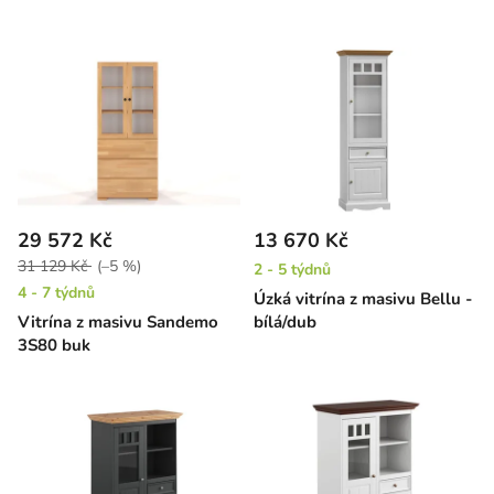
29 572 Kč
13 670 Kč
31 129 Kč
(–5 %)
2 - 5 týdnů
4 - 7 týdnů
Úzká vitrína z masivu Bellu -
Vitrína z masivu Sandemo
bílá/dub
3S80 buk