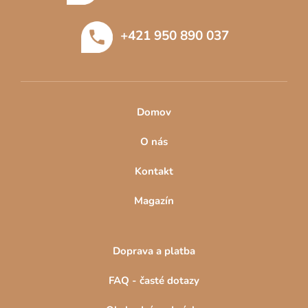
a
t
+421 950 890 037
í
Domov
O nás
Kontakt
Magazín
Doprava a platba
FAQ - časté dotazy