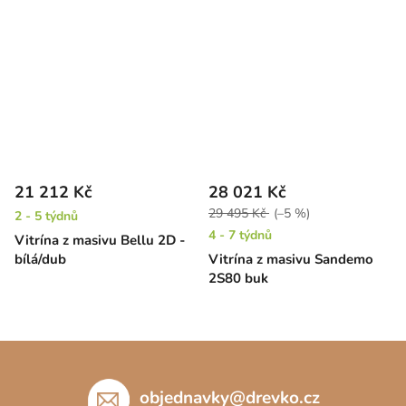
21 212 Kč
28 021 Kč
29 495 Kč
(–5 %)
2 - 5 týdnů
4 - 7 týdnů
Vitrína z masivu Bellu 2D -
bílá/dub
Vitrína z masivu Sandemo
2S80 buk
Z
á
p
objednavky
@
drevko.cz