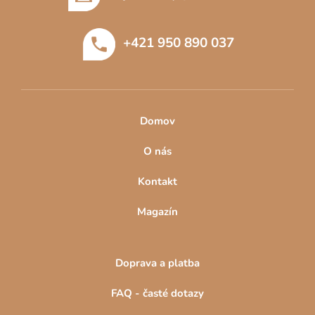
a
t
+421 950 890 037
í
Domov
O nás
Kontakt
Magazín
Doprava a platba
FAQ - časté dotazy