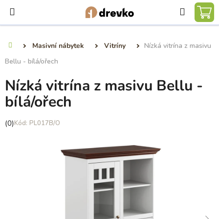
Přejít
Hledat
na
NÁ
obsah
KO
Masivní nábytek
Vitríny
Nízká vitrína z masivu
Domů
Bellu - bílá/ořech
Nízká vitrína z masivu Bellu -
bílá/ořech
Průměrné
(0)
PL017B/O
hodnocení
produktu
je
0,0
z
5
hvězdiček.