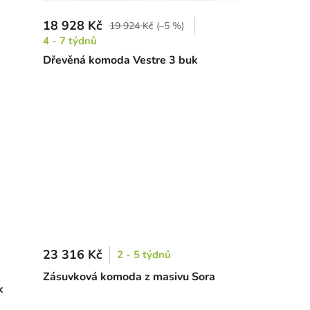
18 928 Kč
19 924 Kč
(–5 %)
4 - 7 týdnů
Dřevěná komoda Vestre 3 buk
23 316 Kč
2 - 5 týdnů
Zásuvková komoda z masivu Sora
k