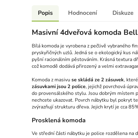
Popis
Hodnocení
Diskuze
Masivní 4dveřová komoda Bellu
Bílá komoda je vyrobena z pečlivě vybraného fin
pryskyřičných uzlů. Jedná se o ekologický kus ná
pyšní racionálním pěstováním. Krásná textura 
což komodě dodává přirozený a velmi extravagan
Komoda z masivu
se skládá ze 2 zásuvek
, kter
zásuvkami jsou 2 police
, jejichž povrchová úp
do provensálského stylu. Jsou dobrým místem p
nechcete ukazovat. Povrch nábytku byl pokryt tep
zvýrazňují strukturu dřeva. Jejich krytí je cca 85
Prosklená komoda
Ve střední části nábytku je police rozdělena na 