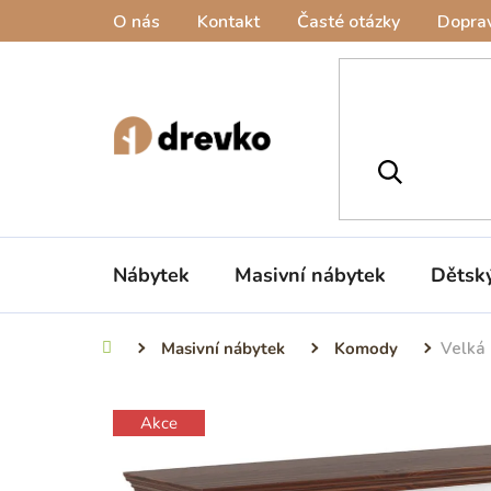
Přejít
O nás
Kontakt
Časté otázky
Doprav
na
obsah
Nábytek
Masivní nábytek
Dětsk
Masivní nábytek
Komody
Velká 
Domů
Akce