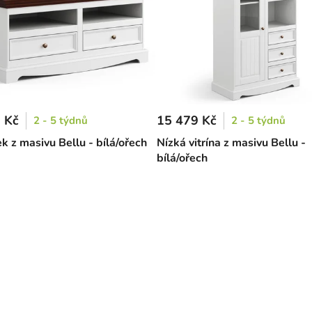
 Kč
15 479 Kč
2 - 5 týdnů
2 - 5 týdnů
k z masivu Bellu - bílá/ořech
Nízká vitrína z masivu Bellu -
bílá/ořech