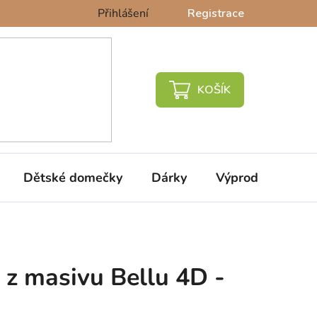
Přihlášení
Registrace
NÁKUPNÍ
KOŠÍK
Dětské domečky
Dárky
Výprodej %
z masivu Bellu 4D -