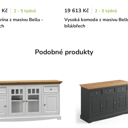
 Kč
19 613 Kč
2 - 5 týdnů
2 - 5 týdnů
rína z masivu Bellu -
Vysoká komoda z masivu Bell
ch
bílá/ořech
Podobné produkty