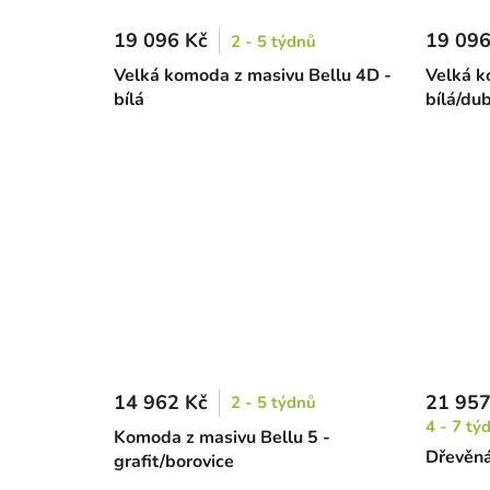
19 096 Kč
19 096
2 - 5 týdnů
Velká komoda z masivu Bellu 4D -
Velká k
bílá
bílá/du
14 962 Kč
21 957
2 - 5 týdnů
4 - 7 tý
Komoda z masivu Bellu 5 -
Dřevěná
grafit/borovice