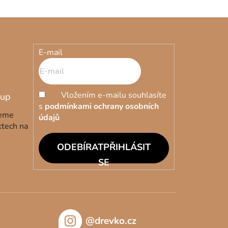
E-mail
Vložením e-mailu souhlasíte
s
podmínkami ochrany osobních
deme
údajů
ktech na
PŘIHLÁSIT
SE
@drevko.cz