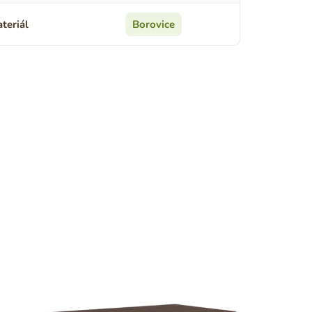
teriál
Borovice