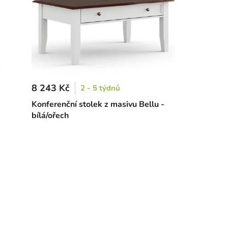
8 243 Kč
2 - 5 týdnů
Konferenční stolek z masivu Bellu -
bílá/ořech