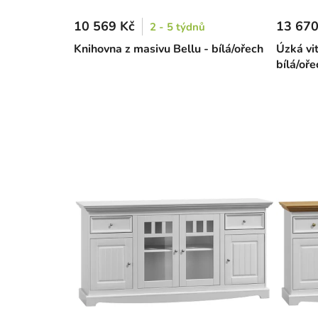
10 569 Kč
13 670
2 - 5 týdnů
Knihovna z masivu Bellu - bílá/ořech
Úzká vit
bílá/oře