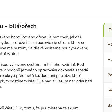
 - bílá/ořech
ského borovicového dřeva. Je bez chyb, jakož i
bytku, protože finská borovice je strom, který se
Vý
dřeva má prsteny ve dřevě viditelné pouhým okem,
tní vzhled.
Hl
é jsou vybaveny systémem tichého zavírání.
Pod
rava v podobě jemného opracování dokonale zapadá
Po
ro ukrytí předmětů každodenní potřeby, které
lým odstínem bílé. Bílá barva i lazura na vodní bázi
%.
Ší
Ba
dvě části. Díky tomu, že je umístěna za sklem,