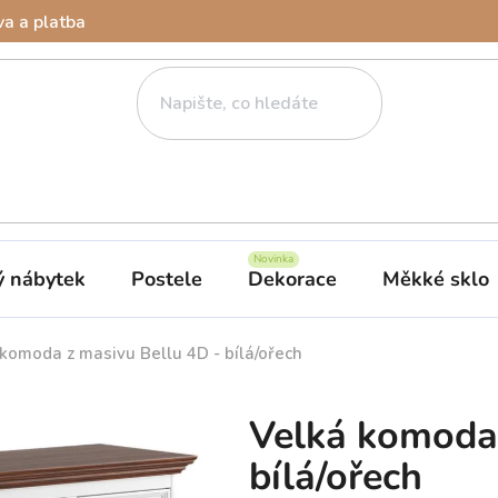
a a platba
ý nábytek
Postele
Dekorace
Měkké sklo
komoda z masivu Bellu 4D - bílá/ořech
Velká komoda 
bílá/ořech