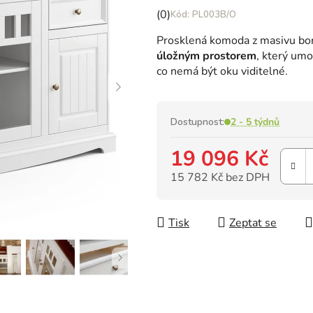
Průměrné
(0)
PL003B/O
hodnocení
Prosklená komoda z masivu boro
produktu
úložným prostorem
, který umo
je
co nemá být oku viditelné.
0,0
z
5
hvězdiček.
Dostupnost:
2 - 5 týdnů
19 096 Kč
15 782 Kč bez DPH
Měrná cena:
Tisk
Zeptat se