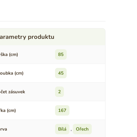
ška (cm)
85
oubka (cm)
45
čet zásuvek
2
řka (cm)
167
rva
Bílá
,
Ořech