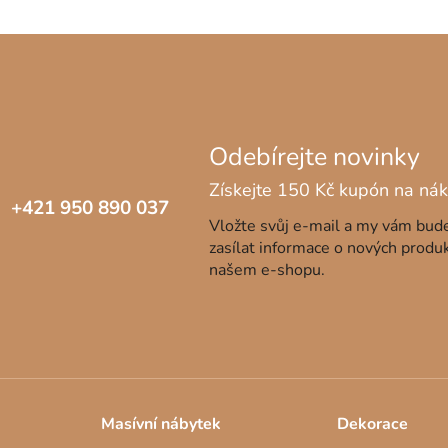
+421 950 890 037
Vložte svůj e-mail a my vám bu
zasílat informace o nových produ
našem e-shopu.
Masívní nábytek
Dekorace