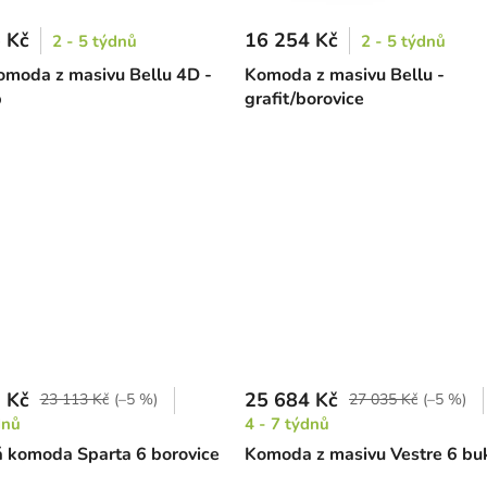
 Kč
16 254 Kč
2 - 5 týdnů
2 - 5 týdnů
omoda z masivu Bellu 4D -
Komoda z masivu Bellu -
b
grafit/borovice
 Kč
25 684 Kč
23 113 Kč
(–5 %)
27 035 Kč
(–5 %)
dnů
4 - 7 týdnů
 komoda Sparta 6 borovice
Komoda z masivu Vestre 6 bu