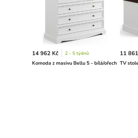
14 962 Kč
11 861
2 - 5 týdnů
Komoda z masivu Bellu 5 - bílá/ořech
TV stole