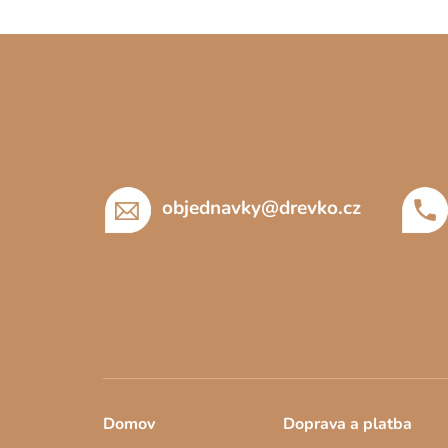
Z
á
p
a
t
í
objednavky
@
drevko.cz
Domov
Doprava a platba