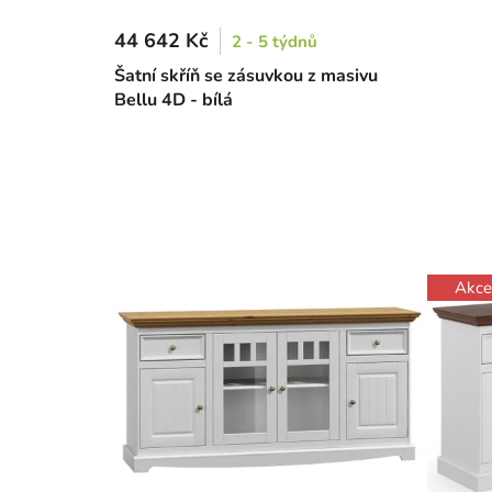
44 642 Kč
2 - 5 týdnů
Šatní skříň se zásuvkou z masivu
Bellu 4D - bílá
Akce