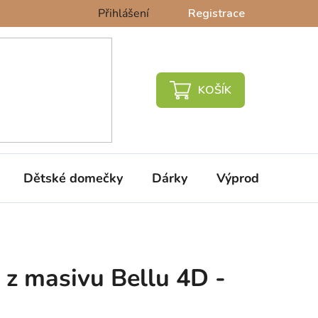
Přihlášení
Registrace
NÁKUPNÍ
KOŠÍK
Dětské domečky
Dárky
Výprodej %
z masivu Bellu 4D -