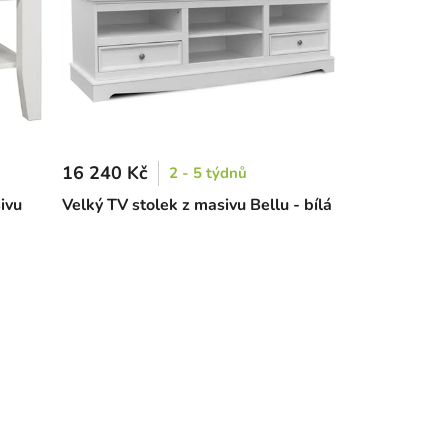
16 240 Kč
2 - 5 týdnů
ivu
Velký TV stolek z masivu Bellu - bílá