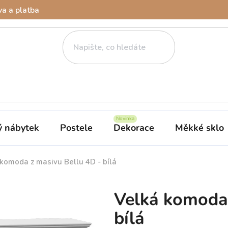
a a platba
ý nábytek
Postele
Dekorace
Měkké sklo
komoda z masivu Bellu 4D - bílá
Velká komoda 
bílá