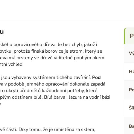
lu
ského borovicového dřeva. Je bez chyb, jakož i
bytku, protože finská borovice je strom, který se
Vý
dřeva má prsteny ve dřevě viditelné pouhým okem,
tní vzhled.
Hl
é jsou vybaveny systémem tichého zavírání.
Pod
rava v podobě jemného opracování dokonale zapadá
Po
ro ukrytí předmětů každodenní potřeby, které
lým odstínem bílé. Bílá barva i lazura na vodní bázi
%.
Ší
Ba
dvě části. Díky tomu, že je umístěna za sklem,