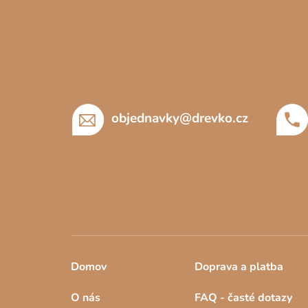
Z
á
p
a
t
í
objednavky
@
drevko.cz
Domov
Doprava a platba
O nás
FAQ - časté dotazy