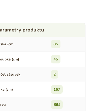
ška (cm)
85
oubka (cm)
45
čet zásuvek
2
řka (cm)
167
rva
Bílá