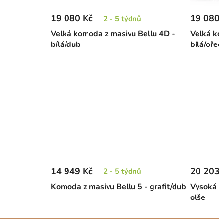
19 080 Kč
19 080
2 - 5 týdnů
Velká komoda z masivu Bellu 4D -
Velká k
bílá/dub
bílá/oře
14 949 Kč
20 203
2 - 5 týdnů
Komoda z masivu Bellu 5 - grafit/dub
Vysoká 
olše