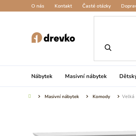
Přejít
O nás
Kontakt
Časté otázky
Doprav
na
obsah
Nábytek
Masivní nábytek
Dětsk
Masivní nábytek
Komody
Velká 
Domů