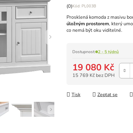
Průměrné
(0)
PL003B
hodnocení
Prosklená komoda z masivu boro
produktu
úložným prostorem
, který umo
je
co nemá být oku viditelné.
0,0
z
5
hvězdiček.
Dostupnost:
2 - 5 týdnů
19 080 Kč
15 769 Kč bez DPH
Měrná cena:
Tisk
Zeptat se