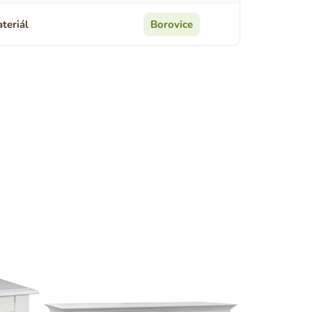
teriál
Borovice