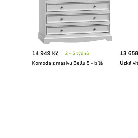
14 949 Kč
13 658
2 - 5 týdnů
Komoda z masivu Bellu 5 - bílá
Úzká vit