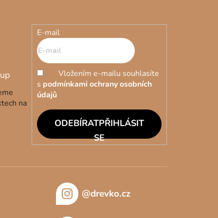
E-mail
Vložením e-mailu souhlasíte
s
podmínkami ochrany osobních
deme
údajů
ktech na
PŘIHLÁSIT
SE
@drevko.cz