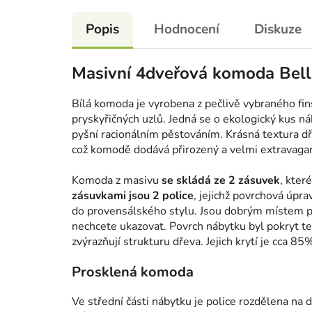
Popis
Hodnocení
Diskuze
Masivní 4dveřová komoda Bel
Bílá komoda je vyrobena z pečlivě vybraného fin
pryskyřičných uzlů. Jedná se o ekologický kus ná
pyšní racionálním pěstováním. Krásná textura 
což komodě dodává přirozený a velmi extravagan
Komoda z masivu
se skládá ze 2 zásuvek
, kter
zásuvkami jsou 2 police
, jejichž povrchová úp
do provensálského stylu. Jsou dobrým místem p
nechcete ukazovat. Povrch nábytku byl pokryt tep
zvýrazňují strukturu dřeva. Jejich krytí je cca 85
Prosklená komoda
Ve střední části nábytku je police rozdělena na 