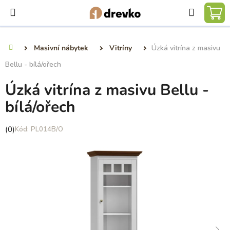
Přejít
Hledat
na
NÁ
obsah
KO
Masivní nábytek
Vitríny
Úzká vitrína z masivu
Domů
Bellu - bílá/ořech
Úzká vitrína z masivu Bellu -
bílá/ořech
Průměrné
(0)
PL014B/O
hodnocení
produktu
je
0,0
z
5
hvězdiček.