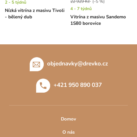
22 929 Kč
(–5 %)
2 - 5 týdnů
4 - 7 týdnů
Nízká vitrína z masivu Tivoli
- bělený dub
Vitrína z masivu Sandemo
1S80 borovice
Z
á
p
objednavky
@
drevko.cz
a
t
+421 950 890 037
í
Domov
O nás