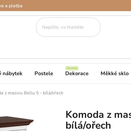
a a platba
ý nábytek
Postele
Dekorace
Měkké sklo
 z masivu Bellu 5 - bílá/ořech
Komoda z masi
bílá/ořech