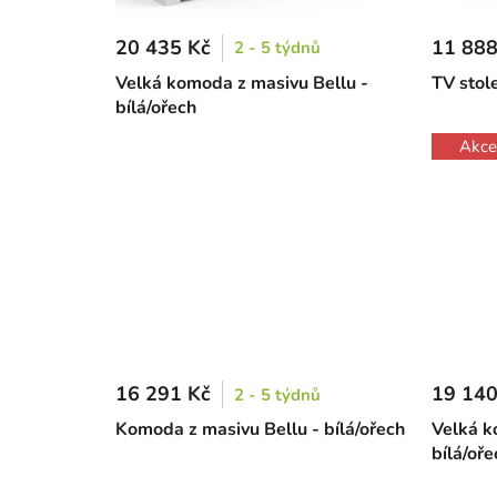
20 435 Kč
11 888
2 - 5 týdnů
Velká komoda z masivu Bellu -
TV stole
bílá/ořech
Akce
16 291 Kč
19 140
2 - 5 týdnů
Komoda z masivu Bellu - bílá/ořech
Velká k
bílá/oře