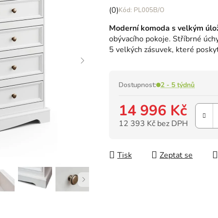
Průměrné
(0)
PL005B/O
hodnocení
Moderní komoda s velkým úl
produktu
obývacího pokoje. Stříbrné úchy
je
5 velkých zásuvek, které posky
0,0
z
5
hvězdiček.
Dostupnost:
2 - 5 týdnů
14 996 Kč
12 393 Kč bez DPH
Měrná cena:
Tisk
Zeptat se