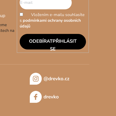
Vložením e-mailu souhlasíte
s
podmínkami ochrany osobních
deme
údajů
ktech na
PŘIHLÁSIT
SE
@drevko.cz
drevko