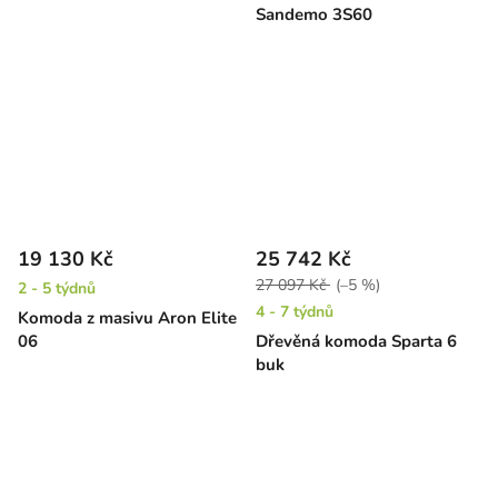
Sandemo 3S60
19 130 Kč
25 742 Kč
27 097 Kč
(–5 %)
2 - 5 týdnů
4 - 7 týdnů
Komoda z masivu Aron Elite
06
Dřevěná komoda Sparta 6
buk