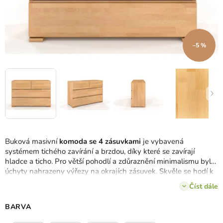
–5 %
Buková masivní
komoda se 4 zásuvkami
je vybavená
systémem tichého zavírání a brzdou, díky které se zavírají
hladce a ticho. Pro větší pohodlí a zdůraznění minimalismu byly
úchyty nahrazeny výřezy na okrajích zásuvek. Skvěle se hodí k
ostatnímu nábytku ze série Vestre.
Číst dále
BARVA