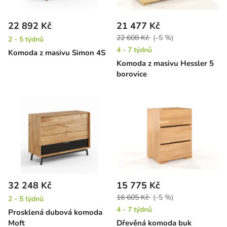
22 892 Kč
21 477 Kč
22 608 Kč
(–5 %)
2 - 5 týdnů
4 - 7 týdnů
Komoda z masivu Simon 4S
Komoda z masivu Hessler 5
borovice
32 248 Kč
15 775 Kč
16 605 Kč
(–5 %)
2 - 5 týdnů
4 - 7 týdnů
Prosklená dubová komoda
Moft
Dřevěná komoda buk