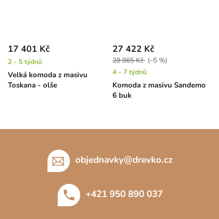
17 401 Kč
27 422 Kč
28 865 Kč
(–5 %)
2 - 5 týdnů
4 - 7 týdnů
Velká komoda z masivu
Toskana - olše
Komoda z masivu Sandemo
6 buk
Z
á
p
objednavky
@
drevko.cz
a
t
+421 950 890 037
í