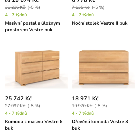
29 674 Kč
6 778 Kč
od
31 236 Kč
(–5 %)
7 135 Kč
(–5 %)
4 - 7 týdnů
4 - 7 týdnů
Masivní postel s úložným
Noční stolek Vestre II buk
prostorem Vestre buk
25 742 Kč
18 971 Kč
27 097 Kč
(–5 %)
19 970 Kč
(–5 %)
4 - 7 týdnů
4 - 7 týdnů
Komoda z masivu Vestre 6
Dřevěná komoda Vestre 3
buk
buk