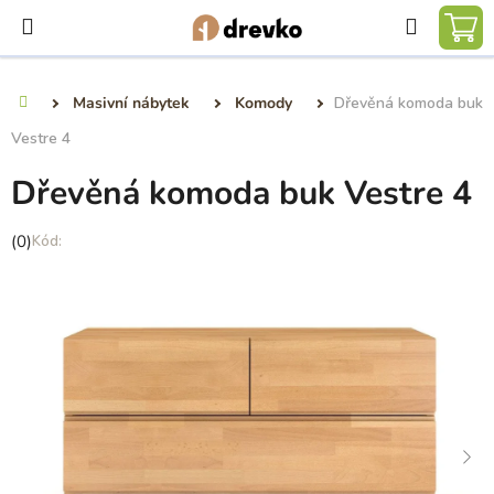
Přejít
Hledat
na
NÁ
obsah
KO
Masivní nábytek
Komody
Dřevěná komoda buk
Domů
Vestre 4
Dřevěná komoda buk Vestre 4
Průměrné
(0)
hodnocení
produktu
je
0,0
z
5
hvězdiček.