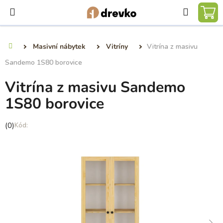
Přejít
Hledat
na
NÁ
obsah
KO
Masivní nábytek
Vitríny
Vitrína z masivu
Domů
Sandemo 1S80 borovice
Vitrína z masivu Sandemo
1S80 borovice
Průměrné
(0)
hodnocení
produktu
je
0,0
z
5
hvězdiček.