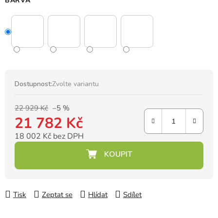
BARVA
Dostupnost:
Zvolte variantu
22 929 Kč
–5 %
21 782 Kč
18 002 Kč bez DPH
Měrná cena:
Tisk
Zeptat se
Hlídat
Sdílet