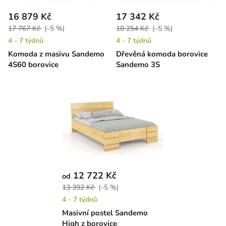
16 879 Kč
17 342 Kč
17 767 Kč
(–5 %)
18 254 Kč
(–5 %)
4 - 7 týdnů
4 - 7 týdnů
Komoda z masivu Sandemo
Dřevěná komoda borovice
4S60 borovice
Sandemo 3S
12 722 Kč
od
13 392 Kč
(–5 %)
4 - 7 týdnů
Masivní postel Sandemo
High z borovice