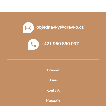
Z
á
p
objednavky
@
drevko.cz
a
t
+421 950 890 037
í
Domov
O nás
Kontakt
Magazín