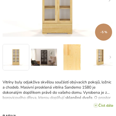
–5 %
Vitríny byly odjakživa skvělou součástí obývacích pokojů, ložnic
a chodeb.
Masivní prosklená vitrína Sandemo 1S80 je
dokonalým doplňkem právě do vašeho domu.
Vyrobena je z
borovicového dřeva, kterou doplňují
skleněné dveře
.
O prostor
se také nemusíte obávat.
Po otevření dvířek na vás čekají
4
Číst dále
police
, do kterých můžete vložit cokoli.