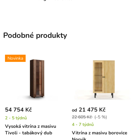
Podobné produkty
Novinka
54 754 Kč
21 475 Kč
od
22 605 Kč
(–5 %)
2 - 5 týdnů
4 - 7 týdnů
Vysoká vitrína z masivu
Tivoli - tabákový dub
Vitrína z masivu borovice
Norvik