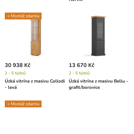
+ Montáž zdarma
30 938 Kč
13 670 Kč
2 - 5 týdnů
2 - 5 týdnů
Úzká vitrína z masivu Collodi
Úzká vitrína z masivu Bellu -
- levá
grafit/borovice
+ Montáž zdarma