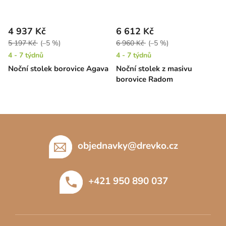
4 937 Kč
6 612 Kč
5 197 Kč
(–5 %)
6 960 Kč
(–5 %)
4 - 7 týdnů
4 - 7 týdnů
Noční stolek borovice Agava
Noční stolek z masivu
borovice Radom
Z
á
p
objednavky
@
drevko.cz
a
t
+421 950 890 037
í