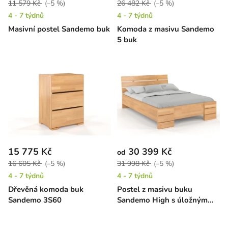
11 579 Kč
(–5 %)
26 482 Kč
(–5 %)
4 - 7 týdnů
4 - 7 týdnů
Masivní postel Sandemo buk
Komoda z masivu Sandemo
5 buk
15 775 Kč
30 399 Kč
od
16 605 Kč
(–5 %)
31 998 Kč
(–5 %)
4 - 7 týdnů
4 - 7 týdnů
Dřevěná komoda buk
Postel z masivu buku
Sandemo 3S60
Sandemo High s úložným
prostorem