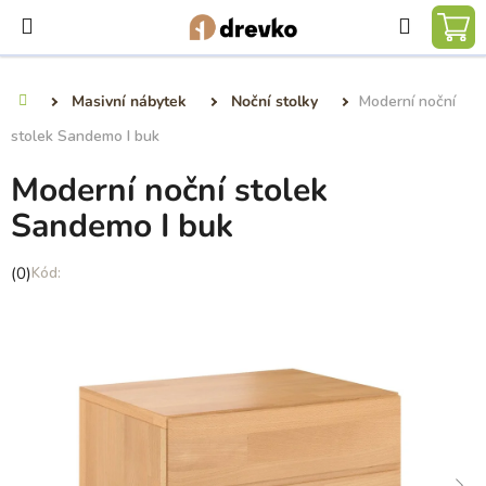
Přejít
Hledat
na
NÁ
obsah
KO
Masivní nábytek
Noční stolky
Moderní noční
Domů
stolek Sandemo I buk
Moderní noční stolek
Sandemo I buk
Průměrné
(0)
hodnocení
produktu
je
0,0
z
5
hvězdiček.