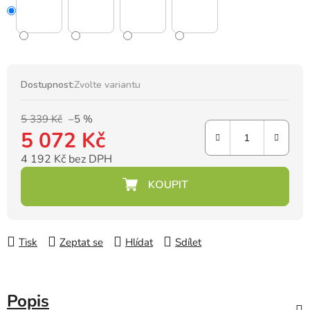
Dostupnost:
Zvolte variantu
5 339 Kč
–5 %
5 072 Kč
4 192 Kč bez DPH
Měrná cena:
Tisk
Zeptat se
Hlídat
Sdílet
Popis