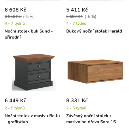
6 608 Kč
5 411 Kč
6 956 Kč
(–5 %)
5 696 Kč
(–5 %)
4 - 7 týdnů
4 - 7 týdnů
Noční stolek buk Sund -
Bukový noční stolek Harald
přírodní
6 449 Kč
8 331 Kč
2 - 5 týdnů
2 - 5 týdnů
Noční stolek z masivu Bellu
Závěsný noční stolek z
- grafit/dub
masivního dřeva Sora 1S