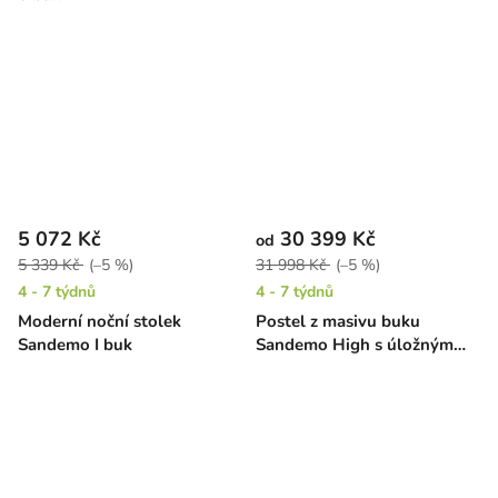
5 072 Kč
30 399 Kč
od
5 339 Kč
(–5 %)
31 998 Kč
(–5 %)
4 - 7 týdnů
4 - 7 týdnů
Moderní noční stolek
Postel z masivu buku
Sandemo I buk
Sandemo High s úložným
prostorem