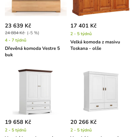
23 639 Kč
17 401 Kč
24 884 Kč
(–5 %)
2 - 5 týdnů
4 - 7 týdnů
Velká komoda z masivu
Dřevěná komoda Vestre 5
Toskana - olše
buk
19 658 Kč
20 266 Kč
2 - 5 týdnů
2 - 5 týdnů