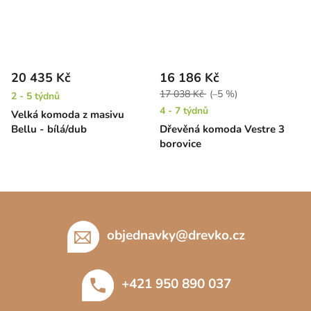
20 435 Kč
16 186 Kč
17 038 Kč
(–5 %)
2 - 5 týdnů
4 - 7 týdnů
Velká komoda z masivu
Bellu - bílá/dub
Dřevěná komoda Vestre 3
borovice
Z
á
p
objednavky
@
drevko.cz
a
t
+421 950 890 037
í