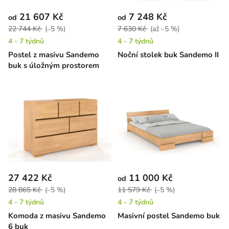
21 607 Kč
7 248 Kč
od
od
22 744 Kč
(–5 %)
7 630 Kč
(až –5 %)
4 - 7 týdnů
4 - 7 týdnů
Postel z masivu Sandemo
Noční stolek buk Sandemo II
buk s úložným prostorem
27 422 Kč
11 000 Kč
od
28 865 Kč
(–5 %)
11 579 Kč
(–5 %)
4 - 7 týdnů
4 - 7 týdnů
Komoda z masivu Sandemo
Masivní postel Sandemo buk
6 buk