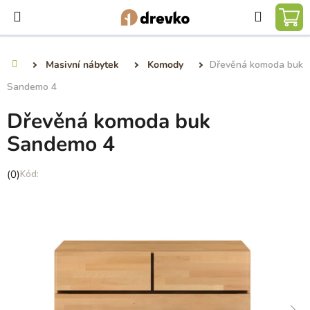
Přejít
Hledat
na
NÁ
obsah
KO
Masivní nábytek
Komody
Dřevěná komoda buk
Domů
Sandemo 4
Dřevěná komoda buk
Sandemo 4
Průměrné
(0)
hodnocení
produktu
je
0,0
z
5
hvězdiček.