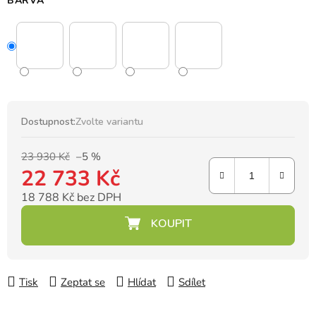
BARVA
Dostupnost:
Zvolte variantu
23 930 Kč
–5 %
22 733 Kč
18 788 Kč bez DPH
Měrná cena:
Tisk
Zeptat se
Hlídat
Sdílet