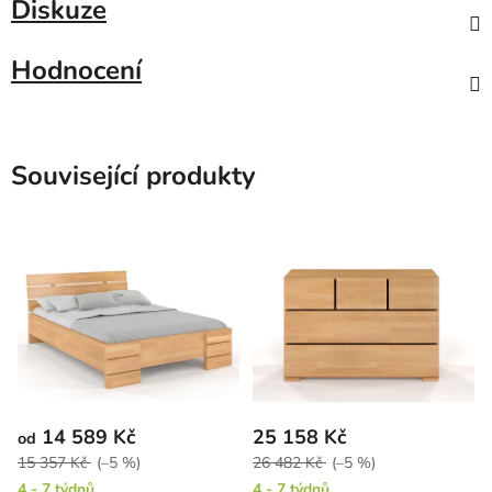
Diskuze
Hodnocení
Související produkty
14 589 Kč
25 158 Kč
od
15 357 Kč
(–5 %)
26 482 Kč
(–5 %)
4 - 7 týdnů
4 - 7 týdnů