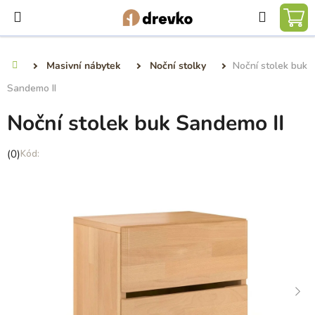
Přejít
Hledat
na
NÁ
obsah
KO
Masivní nábytek
Noční stolky
Noční stolek buk
Domů
Sandemo II
Noční stolek buk Sandemo II
Průměrné
(0)
hodnocení
produktu
je
0,0
z
5
hvězdiček.