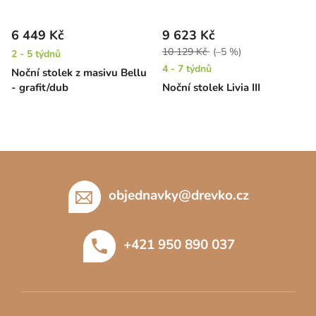
6 449 Kč
9 623 Kč
10 129 Kč
(–5 %)
2 - 5 týdnů
4 - 7 týdnů
Noční stolek z masivu Bellu
- grafit/dub
Noční stolek Livia III
Z
á
p
objednavky
@
drevko.cz
a
t
+421 950 890 037
í