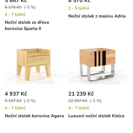
5 867 Kč
8 570 Kč
6 176 Kč
(–5 %)
2 - 5 týdnů
4 - 7 týdnů
Noční stolek z masivu Adria
Noční stolek ze dřeva
borovice Sparta II
4 937 Kč
21 239 Kč
5 197 Kč
(–5 %)
22 357 Kč
(–5 %)
4 - 7 týdnů
4 - 7 týdnů
Noční stolek borovice Agava
Luxusní noční stolek Kielce