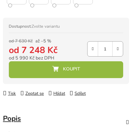
Dostupnost:
Zvolte variantu
od 7 630 Kč
až –5 %
od
7 248 Kč
od
5 990 Kč
bez DPH
Měrná cena:
Tisk
Zeptat se
Hlídat
Sdílet
Popis