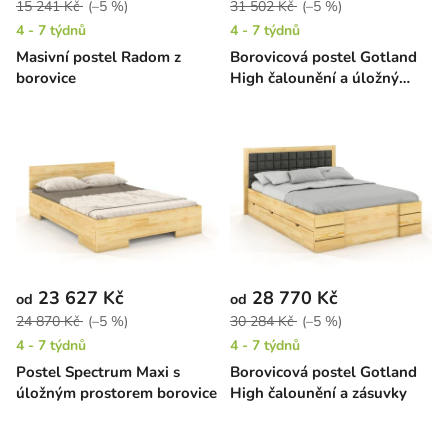
15 241 Kč
(–5 %)
31 502 Kč
(–5 %)
4 - 7 týdnů
4 - 7 týdnů
Masivní postel Radom z
Borovicová postel Gotland
borovice
High čalounění a úložný
prostor
23 627 Kč
28 770 Kč
od
od
24 870 Kč
(–5 %)
30 284 Kč
(–5 %)
4 - 7 týdnů
4 - 7 týdnů
Postel Spectrum Maxi s
Borovicová postel Gotland
úložným prostorem borovice
High čalounění a zásuvky