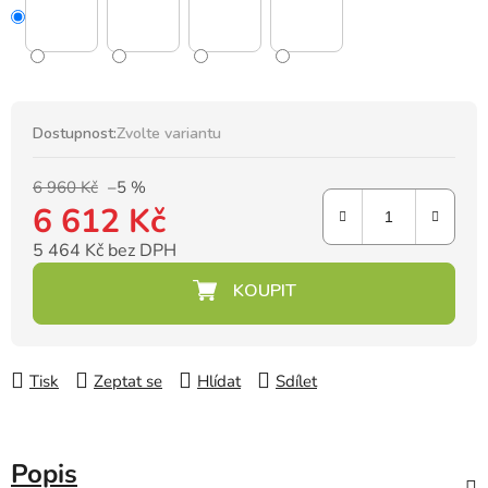
Dostupnost:
Zvolte variantu
6 960 Kč
–5 %
6 612 Kč
5 464 Kč bez DPH
Měrná cena:
Tisk
Zeptat se
Hlídat
Sdílet
Popis