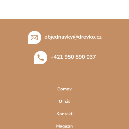
Z
á
p
objednavky
@
drevko.cz
a
t
+421 950 890 037
í
Domov
O nás
Kontakt
Magazín