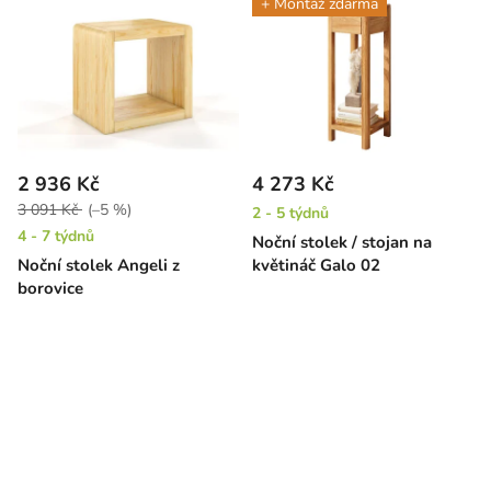
+ Montáž zdarma
2 936 Kč
4 273 Kč
3 091 Kč
(–5 %)
2 - 5 týdnů
4 - 7 týdnů
Noční stolek / stojan na
Noční stolek Angeli z
květináč Galo 02
borovice