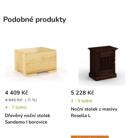
Podobné produkty
4 409 Kč
5 228 Kč
4 641 Kč
(–5 %)
2 - 5 týdnů
4 - 7 týdnů
Noční stolek z masivu
Dřevěný noční stolek
Rosella L
Sandemo I borovice