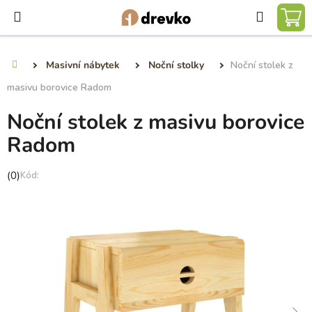
Přejít
Hledat
na
NÁ
obsah
KO
Masivní nábytek
Noční stolky
Noční stolek z
Domů
masivu borovice Radom
Noční stolek z masivu borovice
Radom
Průměrné
(0)
hodnocení
produktu
je
0,0
z
5
hvězdiček.